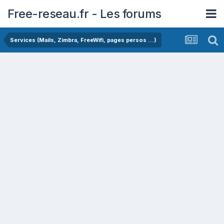
Free-reseau.fr - Les forums
Services (Mails, Zimbra, FreeWifi, pages persos ...)