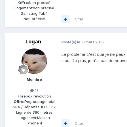
Offre:
Non précisé
Logement:
non précisé
Samsung Tab4
Non précisé
Citer
Logan
Posté(e)
le 16 mars 2015
Le problème c'est que je ne peux p
moi... De plus, je n'ai pas de nouve
Membre
13
Freebox révolution
Offre:
Dégroupage total
NRA / Répartiteur:
DET67
Ligne de
380 mètres
Logement:
Maison
iPhone 4
Citer