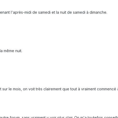
nant l'après-midi de samedi et la nuit de samedi à dimanche.
la même nuit.
uit sur le mois, on voit très clairement que tout à vraiment commenc
utre forum, sans vraiment y voir plus clair. On m'a toutefois consei