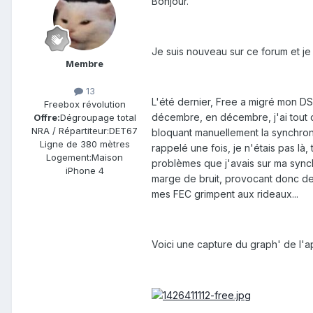
Bonjour.
Je suis nouveau sur ce forum et je
Membre
13
L'été dernier, Free a migré mon DS
Freebox révolution
décembre, en décembre, j'ai tout 
Offre:
Dégroupage total
NRA / Répartiteur:
DET67
bloquant manuellement la synchronisa
Ligne de
380 mètres
rappelé une fois, je n'étais pas l
Logement:
Maison
problèmes que j'avais sur ma sync
iPhone 4
marge de bruit, provocant donc de
mes FEC grimpent aux rideaux...
Voici une capture du graph' de l'ap