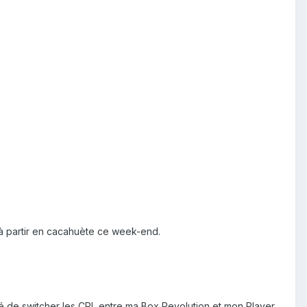
é à partir en cacahuète ce week-end.
llé de switcher les CPL entre ma Box Revolution et mon Player,