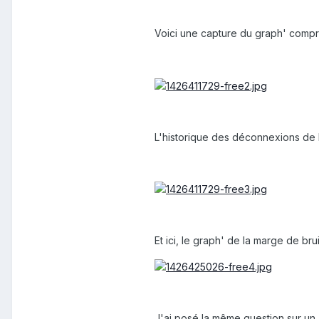
Voici une capture du graph' compre
L'historique des déconnexions de 
Et ici, le graph' de la marge de br
J'ai posé la même question sur un a