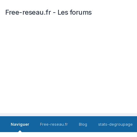
Free-reseau.fr - Les forums
Naviguer
Free-reseau.fr
Blog
stats-degroupage