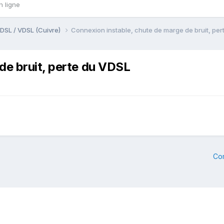
n ligne
DSL / VDSL (Cuivre)
Connexion instable, chute de marge de bruit, pe
de bruit, perte du VDSL
Co