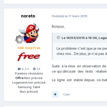
noreto
Posté(e)
le 17 mars 2015
Bonjour,
Le 16/03/2015 à 16:36, Logan
SAV Corp Free
Le problème c'est que je ne peu
chez moi... De plus, je n'ai pas
Suite à la mise en observation de
9,3 k
54
ce qui découle des tests réalisés
Freebox révolution
Offre:
Non précisé
La ligne est stable depuis ce mat
Logement:
non précisé
Samsung Tab4
Non précisé
Citer