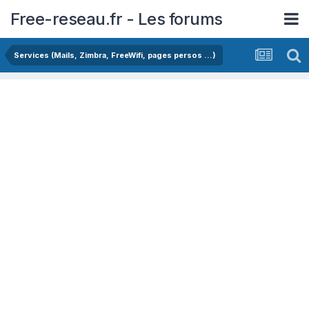
Free-reseau.fr - Les forums
Services (Mails, Zimbra, FreeWifi, pages persos ...)