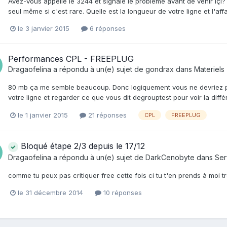
Avez-vous appellé le 3244 et signalé le problème avant de venir içi?
seul même si c'est rare. Quelle est la longueur de votre ligne et l'af
le 3 janvier 2015
6 réponses
Performances CPL - FREEPLUG
Dragaofelina
a répondu à un(e) sujet de
gondrax
dans
Materiels 
80 mb ça me semble beaucoup. Donc logiquement vous ne devriez pas
votre ligne et regarder ce que vous dit degrouptest pour voir la diffé
le 1 janvier 2015
21 réponses
CPL
FREEPLUG
Bloqué étape 2/3 depuis le 17/12
Dragaofelina
a répondu à un(e) sujet de
DarkCenobyte
dans
Ser
comme tu peux pas critiquer free cette fois ci tu t'en prends à moi t
le 31 décembre 2014
10 réponses