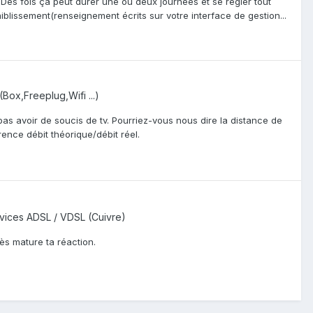
 Des fois ça peut durer une ou deux journées et se régler tout
faiblissement(renseignement écrits sur votre interface de gestion...
(Box,Freeplug,Wifi ...)
 avoir de soucis de tv. Pourriez-vous nous dire la distance de
rence débit théorique/débit réel.
vices ADSL / VDSL (Cuivre)
rès mature ta réaction.