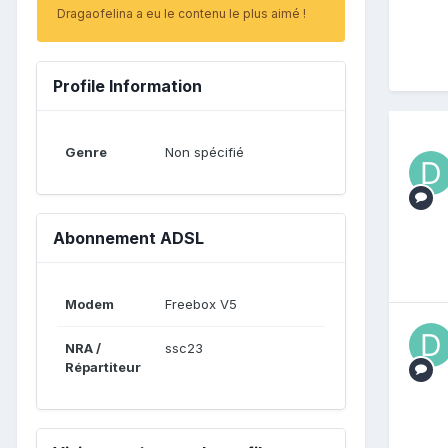
Dragaofelina a eu le contenu le plus aimé !
Profile Information
Genre
Non spécifié
Abonnement ADSL
Modem
Freebox V5
NRA /
ssc23
Répartiteur