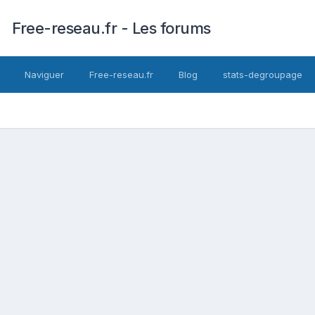
Free-reseau.fr - Les forums
Naviguer
Free-reseau.fr
Blog
stats-degroupage