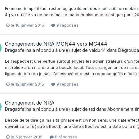
En même temps il faut rester logique ils ont des impératifs en mobile do
4g vu qu'elle va de paire mais à ma connaissance c'est que pour 20
le 16 janvier 2015
9 réponses
Changement de NRA MON44 vers MG444
Dragaofelina
a répondu à un(e) sujet de
valdu44
dans
Dégroup
Le respect est une vertue surtout envers les administrateurs d'un fo
est reliée à un nra et a une boucle local. Tout changement de nra es
lignes de ton nra je sais j'ai essayé et c'est la réponse qu'ils m'ont 
le 12 janvier 2015
9 réponses
Changement de NRA
Dragaofelina
a répondu à un(e) sujet de
tati
dans
Abonnement (inf
Désolé de te dire ça,mais ta phrase est un non sens. une date effect
devrait se faire( être effectif). une date effective est la date ou la mi
le 5 janvier 2015
6 réponses