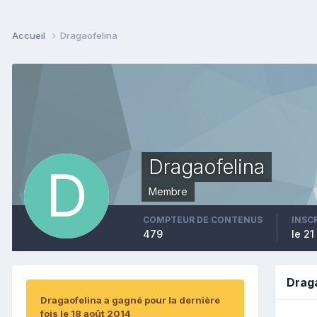
Accueil
Dragaofelina
Dragaofelina
Membre
COMPTEUR DE CONTENUS
INSC
479
le 2
Drag
Dragaofelina a gagné pour la dernière
fois le 18 août 2014