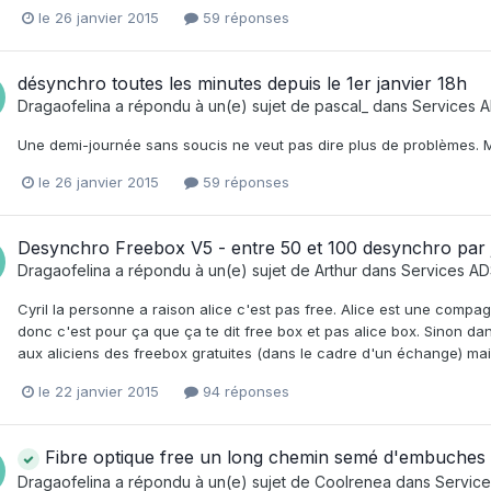
le 26 janvier 2015
59 réponses
désynchro toutes les minutes depuis le 1er janvier 18h
Dragaofelina
a répondu à un(e) sujet de
pascal_
dans
Services A
Une demi-journée sans soucis ne veut pas dire plus de problèmes. Ma
le 26 janvier 2015
59 réponses
Desynchro Freebox V5 - entre 50 et 100 desynchro par 
Dragaofelina
a répondu à un(e) sujet de
Arthur
dans
Services AD
Cyril la personne a raison alice c'est pas free. Alice est une compagni
donc c'est pour ça que ça te dit free box et pas alice box. Sinon da
aux aliciens des freebox gratuites (dans le cadre d'un échange) mais 
le 22 janvier 2015
94 réponses
Fibre optique free un long chemin semé d'embuches
Dragaofelina
a répondu à un(e) sujet de
Coolrenea
dans
Service