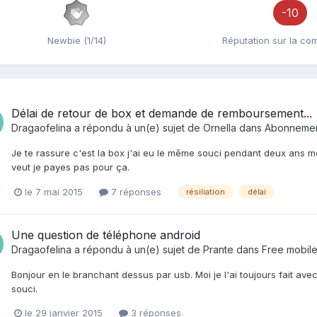
-10
Newbie (1/14)
Réputation sur la c
Délai de retour de box et demande de remboursement...
Dragaofelina
a répondu à un(e) sujet de
Ornella
dans
Abonnement 
Je te rassure c'est la box j'ai eu le même souci pendant deux ans mor
veut je payes pas pour ça.
le 7 mai 2015
7 réponses
résiliation
délai
Une question de téléphone android
Dragaofelina
a répondu à un(e) sujet de
Prante
dans
Free mobil
Bonjour en le branchant dessus par usb. Moi je l'ai toujours fait ave
souci.
le 29 janvier 2015
3 réponses