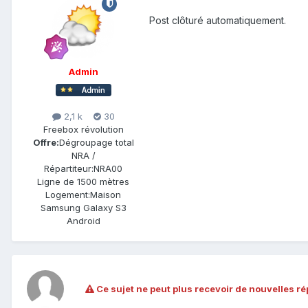
Post clôturé automatiquement.
Admin
2,1 k
30
Freebox révolution
Offre:
Dégroupage total
NRA /
Répartiteur:
NRA00
Ligne de
1500 mètres
Logement:
Maison
Samsung Galaxy S3
Android
Ce sujet ne peut plus recevoir de nouvelles r