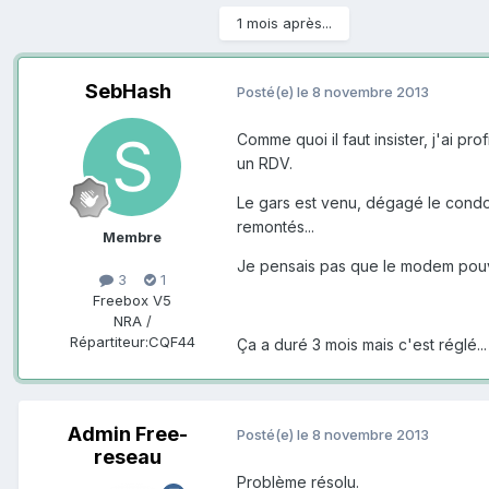
1 mois après...
SebHash
Posté(e)
le 8 novembre 2013
Comme quoi il faut insister, j'ai pr
un RDV.
Le gars est venu, dégagé le condo 
remontés...
Membre
Je pensais pas que le modem pouvait
3
1
Freebox V5
NRA /
Répartiteur:
CQF44
Ça a duré 3 mois mais c'est réglé...
Admin Free-
Posté(e)
le 8 novembre 2013
reseau
Problème résolu.