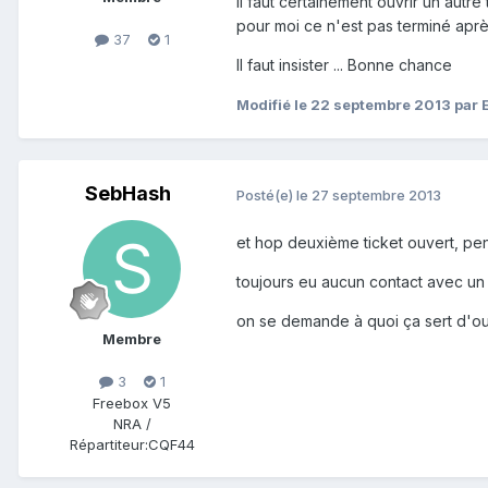
Il faut certainement ouvrir un aut
pour moi ce n'est pas terminé après 
37
1
Il faut insister ... Bonne chance
Modifié
le 22 septembre 2013
par 
SebHash
Posté(e)
le 27 septembre 2013
et hop deuxième ticket ouvert, penda
toujours eu aucun contact avec un 
on se demande à quoi ça sert d'ouvr
Membre
3
1
Freebox V5
NRA /
Répartiteur:
CQF44