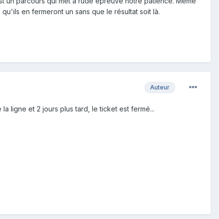
c'est un parcours qui met à rude épreuve notre patience. Même
qu'ils en fermeront un sans que le résultat soit là.
Auteur
 ligne et 2 jours plus tard, le ticket est fermé...