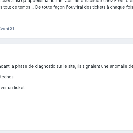
re ticket ainsi qu'appeller la hotline. Comme d'habitude chez Free, 
tout ce temps ... De toute façon j'ouvrirai des tickets à chaque fois 
Event21
nt la phase de diagnostic sur le site, ils signalent une anomalie de la
techos...
ir un ticket...