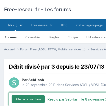
Free-reseau.fr - Les forums
Naviguer
Free-reseau.fr
Blog
stats-degroupage
Forums
Calendrier
Règles
Équipe
Utilisateurs e
Accueil
Forum Free (ADSL, FTTH, Mobile, services ...)
Services A
Débit divisé par 3 depuis le 23/07/1
Par
SebHash
le 20 septembre 2013
dans
Services ADSL / VDSL (Cu
Résolu par SebHash,
le 8 novembre 
Aller à la solution