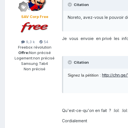
Citation
SAV Corp Free
Noreto, avez-vous le pouvoir 
Je vous envoie en privé les info
9,3 k
54
Freebox révolution
Offre:
Non précisé
Logement:
non précisé
Citation
Samsung Tab4
Non précisé
http://chn.g
Signez la pétition :
Qu'est-ce-qu'on en fait ? :lol: :lol: 
Cordialement