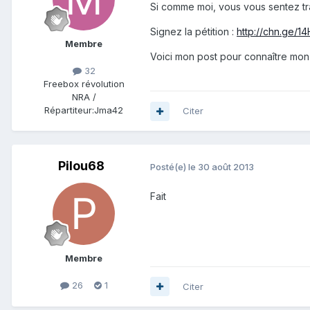
Si comme moi, vous vous sentez tra
Signez la pétition :
http://chn.ge/1
Membre
Voici mon post pour connaître mon
32
Freebox révolution
NRA /
Répartiteur:
Jma42
Citer
Pilou68
Posté(e)
le 30 août 2013
Fait
Membre
26
1
Citer