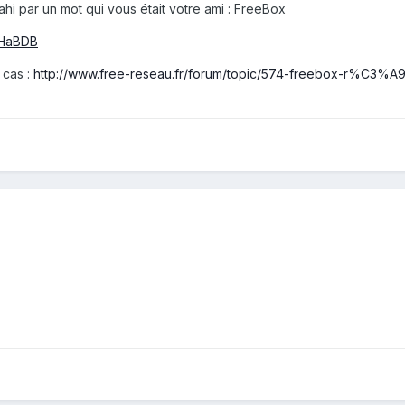
hi par un mot qui vous était votre ami : FreeBox
4HaBDB
 cas :
http://www.free-reseau.fr/forum/topic/574-freebox-r%C3