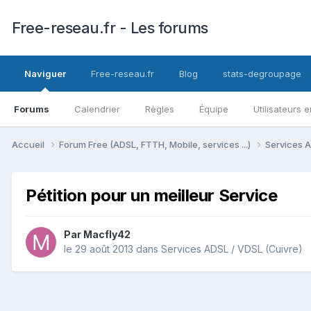
Free-reseau.fr - Les forums
Naviguer
Free-reseau.fr
Blog
stats-degroupage
Forums
Calendrier
Règles
Équipe
Utilisateurs e
Accueil
Forum Free (ADSL, FTTH, Mobile, services ...)
Services A
Pétition pour un meilleur Service
Par
Macfly42
le 29 août 2013
dans
Services ADSL / VDSL (Cuivre)