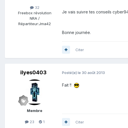
32
Je vais suivre tes conseils cyber94
Freebox révolution
NRA /
Répartiteur:
Jma42
Bonne journée.
Citer
ilyes0403
Posté(e)
le 30 août 2013
Fait !!
Membre
23
1
Citer