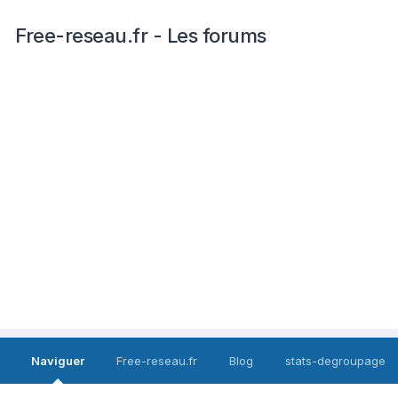
Free-reseau.fr - Les forums
Naviguer
Free-reseau.fr
Blog
stats-degroupage