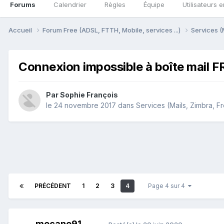
Forums
Calendrier
Règles
Équipe
Utilisateurs e
Accueil
Forum Free (ADSL, FTTH, Mobile, services ...)
Services (
Connexion impossible à boîte mail F
Par
Sophie François
le 24 novembre 2017
dans
Services (Mails, Zimbra, Fr
PRÉCÉDENT
1
2
3
4
Page 4 sur 4
mecano91