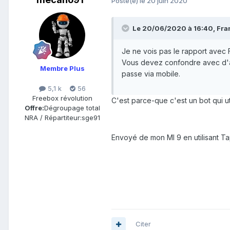
Posté(e)
le 20 juin 2020
Le 20/06/2020 à 16:40, Fran
Je ne vois pas le rapport avec 
Vous devez confondre avec d'au
Membre Plus
passe via mobile.
5,1 k
56
Freebox révolution
C'est parce-que c'est un bot qui u
Offre:
Dégroupage total
NRA / Répartiteur:
sge91
Envoyé de mon MI 9 en utilisant Ta
Citer