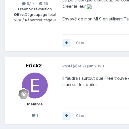
5,1 k
56
créer le leur
Freebox révolution
Offre:
Dégroupage total
Envoyé de mon MI 9 en utilisant Ta
NRA / Répartiteur:
sge91
Citer
Erick2
Posté(e)
le 21 juin 2020
Il faudrais surtout que Free trouve
main sur les boîtes.
Membre
1
Citer