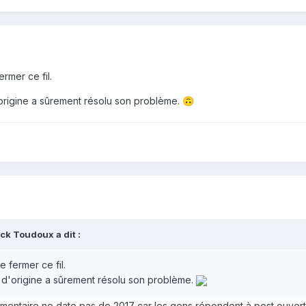
ermer ce fil.
'origine a sûrement résolu son problème.
🙃
nck Toudoux
a dit :
e fermer ce fil.
r d'origine a sûrement résolu son problème.
ntaire ne date pas de 2017 car les gens répondent à post ouvert 