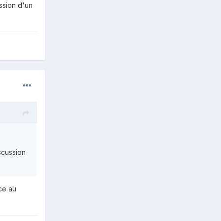
ssion d'un
scussion
ace au