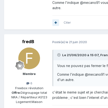
Comme l'indique @mecano91 vous a
autre.
Citer
fredB
Posté(e)
le 21 juin 2020
Le 21/06/2020 à 15:07,
Fran
Vous ne pouvez pas fermer le fil
Membre
Comme l'indique @mecano91 vou
d'un autre.
6
Freebox révolution
c'était le meme sujet et je cherchai
Offre:
Dégroupage total
NRA / Répartiteur:
AS123
probleme ; c'est bien l'interet d'un
Logement:
Maison