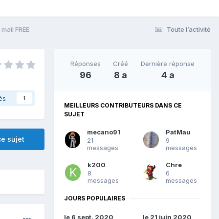
 mail FREE
Toute l’activité
Réponses
Créé
Dernière réponse
96
8 a
4 a
és
1
MEILLEURS CONTRIBUTEURS DANS CE
SUJET
mecano91
PatMau
e sujet
21
9
messages
messages
k200
Chre
8
6
messages
messages
JOURS POPULAIRES
le 6 sept. 2020
le 21 juin 2020