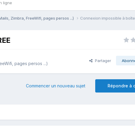
n ligne
Mails, Zimbra, FreeWifi, pages persos ...)
Connexion impossible à boîte
REE
Partager
Abonn
eeWifi, pages persos ...)
Commencer un nouveau sujet
Répondre à c