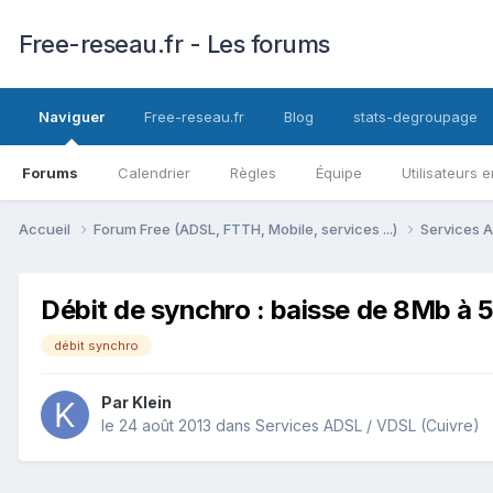
Free-reseau.fr - Les forums
Naviguer
Free-reseau.fr
Blog
stats-degroupage
Forums
Calendrier
Règles
Équipe
Utilisateurs e
Accueil
Forum Free (ADSL, FTTH, Mobile, services ...)
Services A
Débit de synchro : baisse de 8Mb à
débit synchro
Par
Klein
le 24 août 2013
dans
Services ADSL / VDSL (Cuivre)