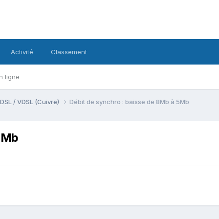
Activité
Classement
n ligne
DSL / VDSL (Cuivre)
Débit de synchro : baisse de 8Mb à 5Mb
 5Mb