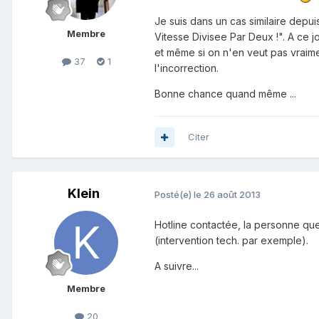
Je suis dans un cas similaire depui
Membre
Vitesse Divisee Par Deux !". A ce j
et même si on n'en veut pas vraim
37
1
l'incorrection.
Bonne chance quand même ...
Citer
Klein
Posté(e)
le 26 août 2013
Hotline contactée, la personne que j
(intervention tech. par exemple).
A suivre...
Membre
20