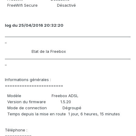
FreeWifi Secure Désactivé
log du 25/04/2016 20:32:20
_____________________________________________________________________
_
Etat de la Freebox
_____________________________________________________________________
_
Informations générales :
========================
Modèle Freebox ADSL
Version du firmware 1.5.20
Mode de connection Dégroupé
Temps depuis la mise en route 1 jour, 6 heures, 15 minutes
Téléphone :
===========