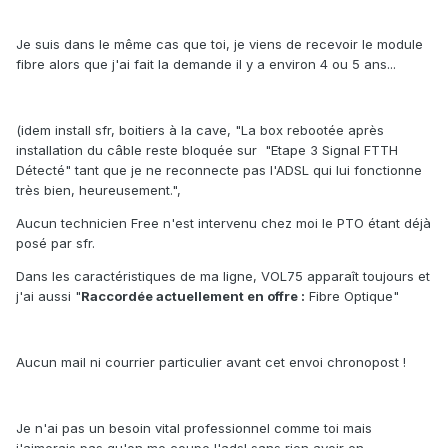
Je suis dans le même cas que toi, je viens de recevoir le module
fibre alors que j'ai fait la demande il y a environ 4 ou 5 ans...
(idem install sfr, boitiers à la cave, "La box rebootée après
installation du câble reste bloquée sur "Etape 3 Signal FTTH
Détecté" tant que je ne reconnecte pas l'ADSL qui lui fonctionne
très bien, heureusement.",
Aucun technicien Free n'est intervenu chez moi le PTO étant déjà
posé par sfr.
Dans les caractéristiques de ma ligne, VOL75 apparaît toujours et
j'ai aussi "
Raccordée actuellement en offre :
Fibre Optique"
Aucun mail ni courrier particulier avant cet envoi chronopost !
Je n'ai pas un besoin vital professionnel comme toi mais
j'aimerais pas qu'on me coupe l'adsl sans rien avoir en