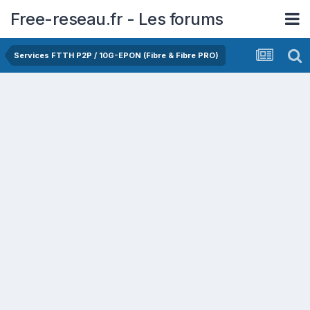
Free-reseau.fr - Les forums
Services FTTH P2P / 10G-EPON (Fibre & Fibre PRO)