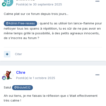
lovettad53
Posté(e)
le 30 septembre 2025
keivansf
thanhkhue
Calme plat sur ce forum depuis trois jours...
sarit531
sdcsc
: quand tu as utilisé ton lance-flamme pour
@Admin Free-reseau
dfsd
nettoyer tous les spams à répétition, tu es sûr de ne pas avoir en
spiderman
même temps grillé la possibilité, à des petits agneaux innocents,
kisefag422
de s'inscrire au forum ?
ameliacharlo
yaxos67776
pipabif508
Citer
jobinatam
gixobic
xoyaka5547
tfh
Chre
xejako3205
Posté(e)
le 1 octobre 2025
nowedal876
johnarcher1201
Salut
alisha78266
@Bidule532
ujyhtgfd
Ah oui tiens, je me faisais la réflexion que c'était effectivement
Jimose
très calme !
basel666