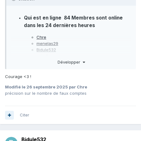
Qui est en ligne
84 Membres sont online
dans les 24 dernières heures
Chre
menelas29
Bidule532
AK-47
Développer
Dominique WELTER
Joneus
Admin Free-reseau
Courage <3 !
dk5548
Modifié
le 26 septembre 2025
par Chre
Mathieu350k
précision sur le nombre de faux comptes
mecano91
travelcenter
inspectorr
samiii
Citer
72jeri
jamescheon
marleyn
PunjabiiAaaaGyeeOyee
Bidule532