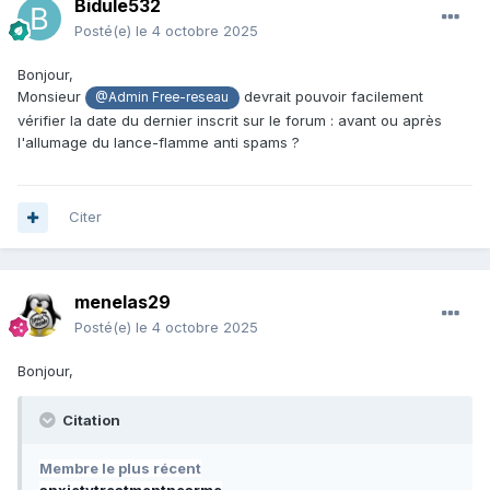
Bidule532
avni41712
Posté(e)
le 4 octobre 2025
estr
ghdfrhref
Bonjour,
aureli
Monsieur
devrait pouvoir facilement
@Admin Free-reseau
hdgkg2094
vérifier la date du dernier inscrit sur le forum : avant ou après
regvrfgvfrvgrd
l'allumage du lance-flamme anti spams ?
fgvwsrffced
foal950
rikkiyellow
ssdsdfsdf44
Citer
justin3434
juvenile1
markjoy
johnhenrry
menelas29
worldofilluminati0007
Posté(e)
le 4 octobre 2025
valmorneto
juliagrace
Bonjour,
corderius2
wajefom564
Citation
gawoso3740
anxietytreatmentnearme
Membre le plus récent
ae888ukcomorg