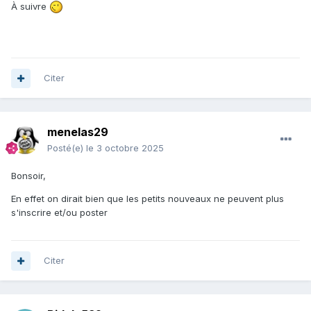
wopena
À suivre
wilolan358
omaa7827
AdamSmith3889
nelson24
rahul777
Citer
asd45
cejep26028
fitel23152
BERLINE
menelas29
CoolRaoul
Posté(e)
le 3 octobre 2025
calumscott757
berlinsmith6574
Bonsoir,
dyxnua0m8r
yasox
En effet on dirait bien que les petits nouveaux ne peuvent plus
tibonos33441
s'inscrire et/ou poster
e4556
cagib
eloisetrapp
Citer
newton11
sary awiliamp
cgchgvjhva
travelcenterhelp