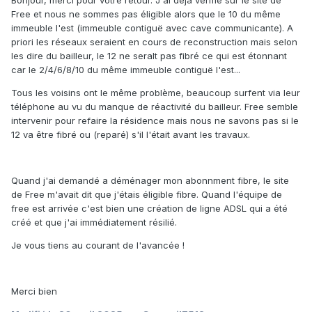
Bonjour, merci pour votre retour. J'ai déjà vérifié sur le site de
Free et nous ne sommes pas éligible alors que le 10 du même
immeuble l'est (immeuble contiguë avec cave communicante). A
priori les réseaux seraient en cours de reconstruction mais selon
les dire du bailleur, le 12 ne seralt pas fibré ce qui est étonnant
car le 2/4/6/8/10 du même immeuble contiguë l'est...
Tous les voisins ont le même problème, beaucoup surfent via leur
téléphone au vu du manque de réactivité du bailleur. Free semble
intervenir pour refaire la résidence mais nous ne savons pas si le
12 va être fibré ou (reparé) s'il l'était avant les travaux.
Quand j'ai demandé a déménager mon abonnment fibre, le site
de Free m'avait dit que j'étais éligible fibre. Quand l'équipe de
free est arrivée c'est bien une création de ligne ADSL qui a été
créé et que j'ai immédiatement résilié.
Je vous tiens au courant de l'avancée !
Merci bien