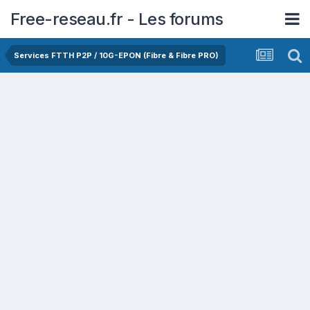
Free-reseau.fr - Les forums
Services FTTH P2P / 10G-EPON (Fibre & Fibre PRO)