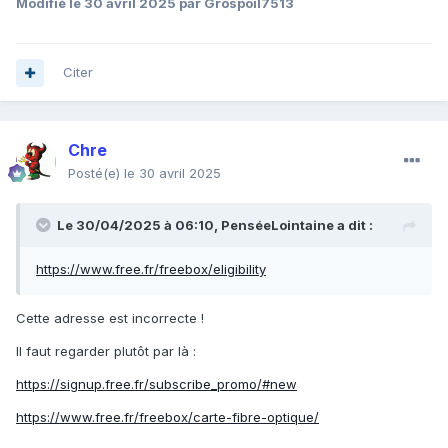
Modifié
le 30 avril 2025
par Grospoil7513
Citer
Chre
Posté(e)
le 30 avril 2025
Le 30/04/2025 à 06:10,
PenséeLointaine
a dit :
https://www.free.fr/freebox/eligibility
Cette adresse est incorrecte !
Il faut regarder plutôt par là
:
https://signup.free.fr/subscribe_promo/#new
https://www.free.fr/freebox/carte-fibre-optique/