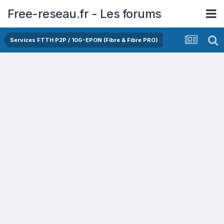
Free-reseau.fr - Les forums
Services FTTH P2P / 10G-EPON (Fibre & Fibre PRO)