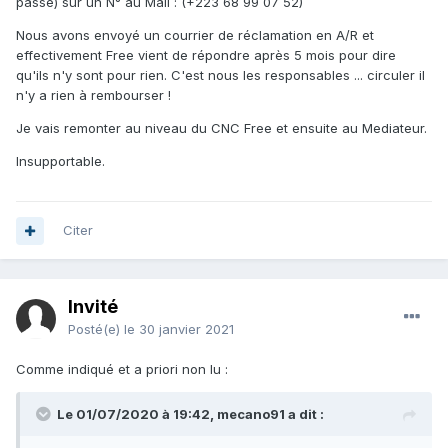
passé) sur un N° au Mail
:
(+223 68 99 07 52)
Nous avons envoyé un courrier de réclamation en A/R et
effectivement Free vient de répondre après 5 mois pour dire
qu'ils n'y sont pour rien. C'est nous les responsables ... circuler il
n'y a rien à rembourser !
Je vais remonter au niveau du CNC Free et ensuite au Mediateur.
Insupportable.
Citer
Invité
Posté(e)
le 30 janvier 2021
Comme indiqué et a priori non lu
:
Le 01/07/2020 à 19:42,
mecano91
a dit :