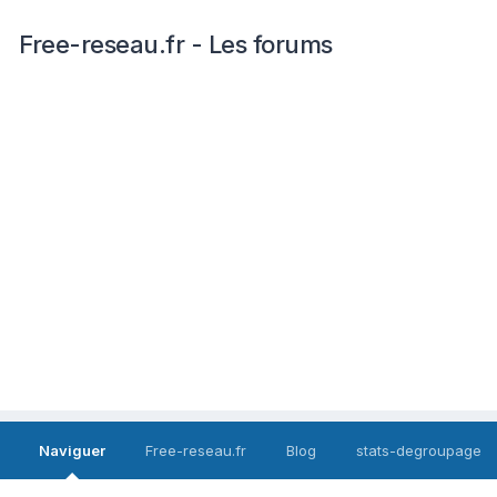
Free-reseau.fr - Les forums
Naviguer
Free-reseau.fr
Blog
stats-degroupage