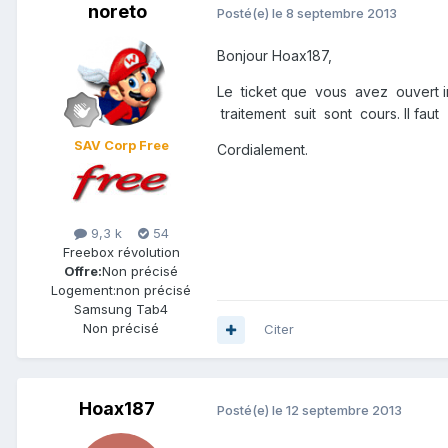
noreto
Posté(e)
le 8 septembre 2013
Bonjour Hoax187,
Le ticket que vous avez ouvert in
traitement suit sont cours. Il fa
SAV Corp Free
Cordialement.
9,3 k
54
Freebox révolution
Offre:
Non précisé
Logement:
non précisé
Samsung Tab4
Non précisé
Citer
Hoax187
Posté(e)
le 12 septembre 2013