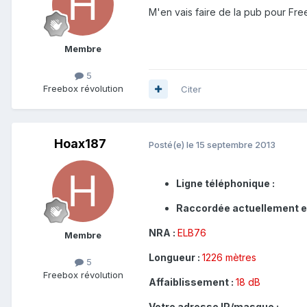
M'en vais faire de la pub pour Free
Membre
5
Freebox révolution
Citer
Hoax187
Posté(e)
le 15 septembre 2013
Ligne téléphonique :
Raccordée actuellement en
NRA :
ELB76
Membre
Longueur :
1226 mètres
5
Freebox révolution
Affaiblissement :
18 dB
Votre adresse IP/masque :