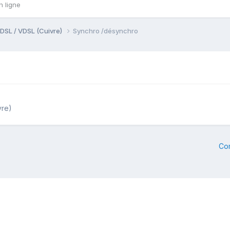
n ligne
DSL / VDSL (Cuivre)
Synchro /désynchro
vre)
Co