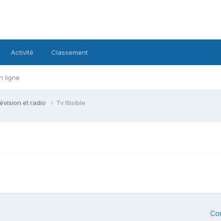
Activité
Classement
n ligne
évision et radio
Tv Illisible
Co