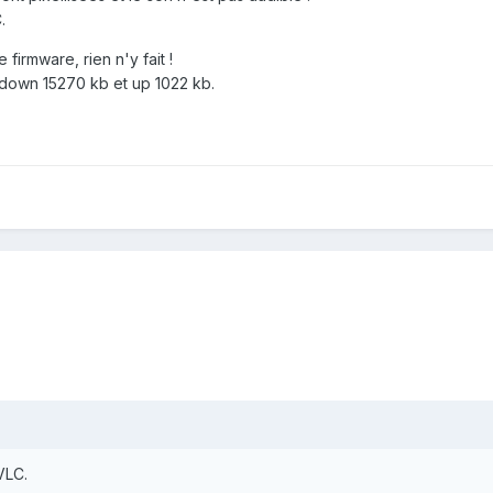
.
 firmware, rien n'y fait !
 down 15270 kb et up 1022 kb.
VLC.