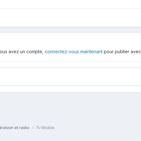
i vous avez un compte,
connectez-vous maintenant
pour publier avec
évision et radio
Tv Illisible