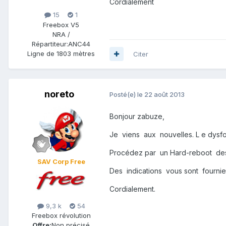
Cordialement
15
1
Freebox V5
NRA /
Répartiteur:
ANC44
Ligne de
1803 mètres
Citer
noreto
Posté(e)
le 22 août 2013
Bonjour zabuze,
Je viens aux nouvelles. L e dysfon
Procédez par un Hard-reboot des b
SAV Corp Free
Des indications vous sont fournie
Cordialement.
9,3 k
54
Freebox révolution
Offre:
Non précisé