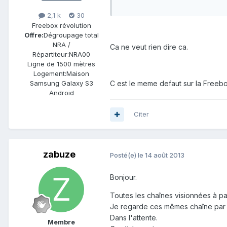
2,1 k
30
Freebox révolution
Offre:
Dégroupage total
NRA /
Ca ne veut rien dire ca.
Répartiteur:
NRA00
Ligne de
1500 mètres
Logement:
Maison
Samsung Galaxy S3
C est le meme defaut sur la Freeb
Android
Citer
zabuze
Posté(e)
le 14 août 2013
Bonjour.
Toutes les chaînes visionnées à par
Je regarde ces mêmes chaîne par le
Dans l'attente.
Membre