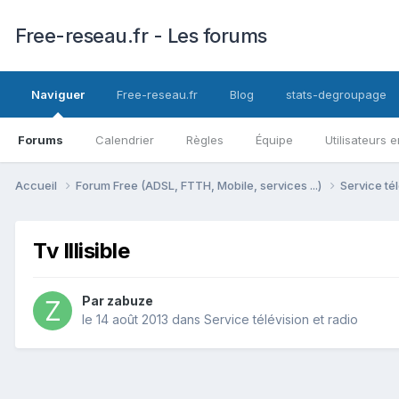
Free-reseau.fr - Les forums
Naviguer
Free-reseau.fr
Blog
stats-degroupage
Forums
Calendrier
Règles
Équipe
Utilisateurs e
Accueil
Forum Free (ADSL, FTTH, Mobile, services ...)
Service tél
Tv Illisible
Par
zabuze
le 14 août 2013
dans
Service télévision et radio