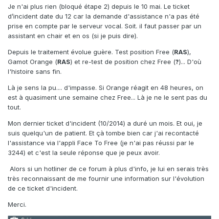
Je n'ai plus rien (bloqué étape 2) depuis le 10 mai. Le ticket
d’incident date du 12 car la demande d'assistance n'a pas été
prise en compte par le serveur vocal. Soit. il faut passer par un
assistant en chair et en os (si je puis dire).
Depuis le traitement évolue guère. Test position Free (
RAS
),
Gamot Orange (
RAS
) et re-test de position chez Free (
?
)... D'où
l'histoire sans fin.
Là je sens la pu.... d'impasse. Si Orange réagit en 48 heures, on
est à quasiment une semaine chez Free... Là je ne le sent pas du
tout.
Mon dernier ticket d'incident (10/2014) a duré un mois. Et oui, je
suis quelqu'un de patient. Et çà tombe bien car j'ai recontacté
l'assistance via l'appli Face To Free (je n'ai pas réussi par le
3244) et c'est la seule réponse que je peux avoir.
Alors si un hotliner de ce forum à plus d'info, je lui en serais très
très reconnaissant de me fournir une information sur l'évolution
de ce ticket d'incident.
Merci.