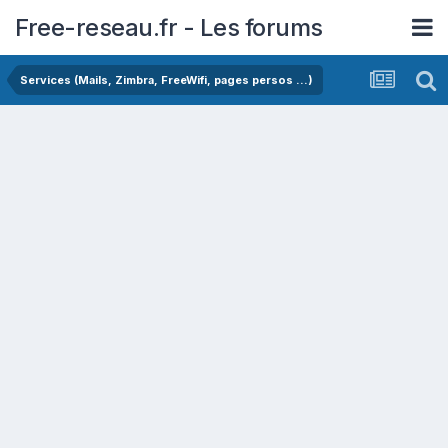
Free-reseau.fr - Les forums
Services (Mails, Zimbra, FreeWifi, pages persos ...)