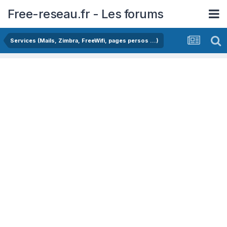
Free-reseau.fr - Les forums
Services (Mails, Zimbra, FreeWifi, pages persos ...)