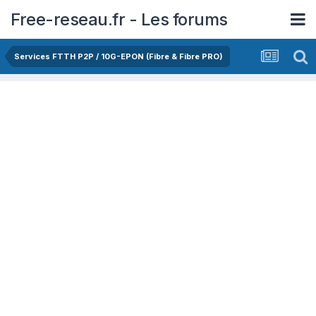
Free-reseau.fr - Les forums
Services FTTH P2P / 10G-EPON (Fibre & Fibre PRO)