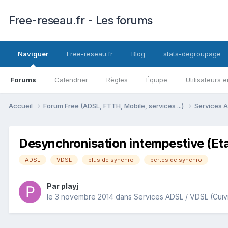
Free-reseau.fr - Les forums
Naviguer
Free-reseau.fr
Blog
stats-degroupage
Forums
Calendrier
Règles
Équipe
Utilisateurs e
Accueil
Forum Free (ADSL, FTTH, Mobile, services ...)
Services A
Desynchronisation intempestive (Eta
ADSL
VDSL
plus de synchro
pertes de synchro
Par
playj
le 3 novembre 2014
dans
Services ADSL / VDSL (Cuiv