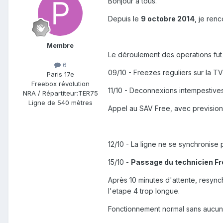
Bonjour à tous.
Depuis le
9 octobre 2014
, je ren
Membre
Le déroulement des operations fut 
6
09/10 - Freezes reguliers sur la TV
Paris 17e
Freebox révolution
11/10 - Deconnexions intempestive
NRA / Répartiteur:
TER75
Ligne de
540 mètres
Appel au SAV Free, avec prevision
12/10 - La ligne ne se synchronise p
15/10 -
Passage du technicien Fr
Après 10 minutes d'attente, resyn
l'etape 4 trop longue.
Fonctionnement normal sans aucun