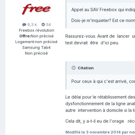
Appel au SAV Freebox qui indi
Dois-je m'inquieter? Est ce norm
9,3 k
54
Freebox révolution
Rassurez-vous. Avant de lancer 
Offre:
Non précisé
Logement:
non précisé
test devrait être d'ici peu.
Samsung Tab4
Non précisé
Citation
Pour ceux à qui c'est arrivé, 
Le délai pour le rétablissement de
dysfonctionnement de la ligne ana
autre intervention à domicile si la
Cela dit, y a-t-il eu de l'orage r
Modifié
le 3 novembre 2014
par no