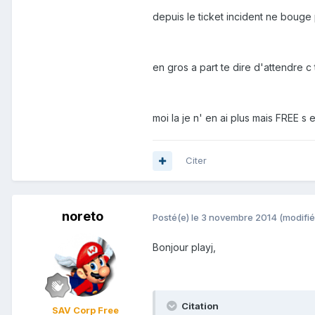
depuis le ticket incident ne boug
en gros a part te dire d'attendre c t
moi la je n' en ai plus mais FREE s
Citer
noreto
Posté(e)
le 3 novembre 2014
(modifié
Bonjour playj,
Citation
SAV Corp Free