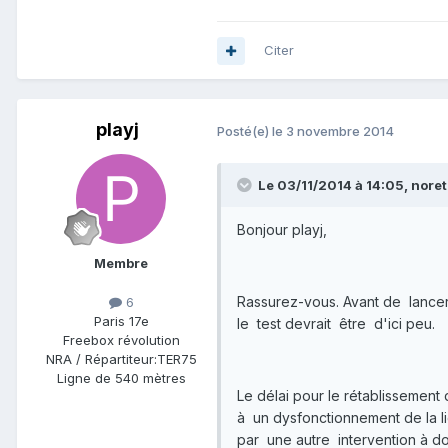
Citer
playj
Posté(e)
le 3 novembre 2014
Le 03/11/2014 à 14:05, noreto
Bonjour playj,
Membre
Rassurez-vous. Avant de lance
6
Paris 17e
le test devrait être d'ici peu.
Freebox révolution
NRA / Répartiteur:
TER75
Ligne de
540 mètres
Le délai pour le rétablissement
à un dysfonctionnement de la l
par une autre intervention à dom