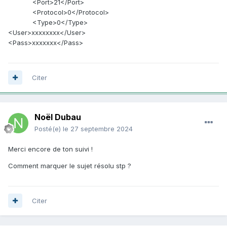
<Port>21</Port>
<Protocol>0</Protocol>
<Type>0</Type>
<User>xxxxxxxx</User>
<Pass>xxxxxxx</Pass>
Citer
Noël Dubau
Posté(e)
le 27 septembre 2024
Merci encore de ton suivi !
Comment marquer le sujet résolu stp ?
Citer