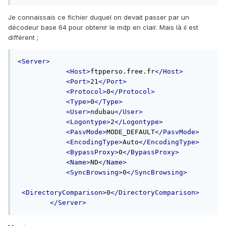
Si ta version de Filezilla n'est pas trop récente, le mot de
Je connaissais ce fichier duquel on devait passer par un
passe sera en clair pas crypté.
décodeur base 64 pour obtenir le mdp en clair. Mais là il est
différent ;
PS : L'email peut avoir un mot de passe différent de celui de
la page perso, si tu as personnalisé celui-ci pour ta page
perso . Sur Filezilla c'est le Mdp de connexion de la page
<Server>
web.
<Host>
ftpperso.free.fr
</Host>
<Port>
21
</Port>
<Protocol>
0
</Protocol>
<Type>
0
</Type>
<User>
ndubau
</User>
<Logontype>
2
</Logontype>
<PasvMode>
MODE_DEFAULT
</PasvMode>
<EncodingType>
Auto
</EncodingType>
<BypassProxy>
0
</BypassProxy>
<Name>
ND
</Name>
<SyncBrowsing>
0
</SyncBrowsing>
<DirectoryComparison>
0
</DirectoryComparison>
</Server>