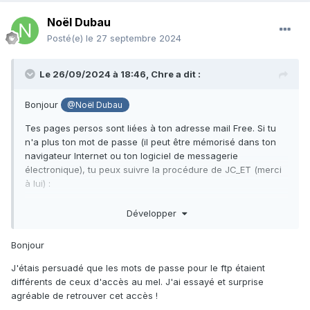
Noël Dubau
Posté(e)
le 27 septembre 2024
Le 26/09/2024 à 18:46,
Chre
a dit :
Bonjour
@Noël Dubau
Tes pages persos sont liées à ton adresse mail Free. Si tu
n'a plus ton mot de passe (il peut être mémorisé dans ton
navigateur Internet ou ton logiciel de messagerie
électronique), tu peux suivre la procédure de JC_ET (merci
à lui) :
http://jc.etiemble.free.fr/abc/index.php/trucs-
Développer
astuces/messagerie_free-fr#pass_perdu
Bonjour
J'étais persuadé que les mots de passe pour le ftp étaient
différents de ceux d'accès au mel. J'ai essayé et surprise
agréable de retrouver cet accès !