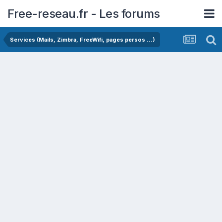
Free-reseau.fr - Les forums
Services (Mails, Zimbra, FreeWifi, pages persos ...)