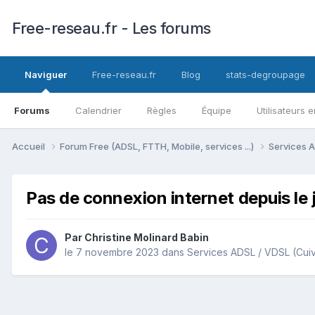
Free-reseau.fr - Les forums
Naviguer
Free-reseau.fr
Blog
stats-degroupage
Forums
Calendrier
Règles
Équipe
Utilisateurs e
Accueil
Forum Free (ADSL, FTTH, Mobile, services ...)
Services A
Pas de connexion internet depuis le
Par
Christine Molinard Babin
le 7 novembre 2023
dans
Services ADSL / VDSL (Cui