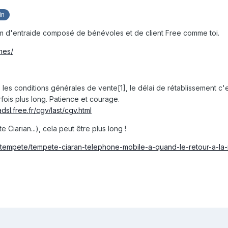
in
rum d'entraide composé de bénévoles et de client Free comme toi.
ines/
es conditions générales de vente[1], le délai de rétablissement c'es
fois plus long. Patience et courage.
adsl.free.fr/cgv/last/cgv.html
Ciarian...), cela peut être plus long !
o/tempete/tempete-ciaran-telephone-mobile-a-quand-le-retour-a-l