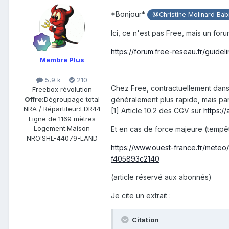
*Bonjour*
@Christine Molinard Bab
Ici, ce n'est pas Free, mais un fo
https://forum.free-reseau.fr/guidel
Membre Plus
5,9 k
210
Chez Free, contractuellement dans l
Freebox révolution
Offre:
Dégroupage total
généralement plus rapide, mais par
NRA / Répartiteur:
LDR44
[1] Article 10.2 des CGV sur
https://
Ligne de
1169 mètres
Logement:
Maison
Et en cas de force majeure (tempête 
NRO:
SHL-44079-LAND
https://www.ouest-france.fr/mete
f405893c2140
(article réservé aux abonnés)
Je cite un extrait
:
Citation