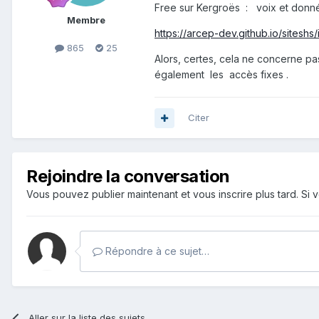
Free sur Kergroës
:
voix et donn
Membre
https://arcep-dev.github.io/sitesh
865
25
Alors, certes, cela ne concerne pa
également les accès fixes .
Citer
Rejoindre la conversation
Vous pouvez publier maintenant et vous inscrire plus tard. S
Répondre à ce sujet…
Aller sur la liste des sujets