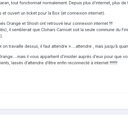
aran, tout fonctionnait normalement. Depuis plus d’internet, plus de 
s et ouvert un ticket pour la Box (et connexion internet).
és Orange et Shosh ont retrouvé leur connexion internet !!!!
alés), il semblerait que Clohars Carnoët soit la seule commune du Fi
).
n travaille dessus, il faut attendre »…..attendre , mais jusqu’à qua
ge…..mais il vous appartient d’insister auprès d’eux pour que vos c
ts, lassés d’attendre d’être enfin reconnecté à internet !!!!!!!!!