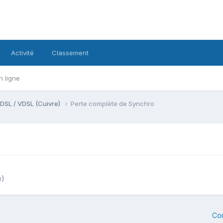
Activité
Classement
n ligne
DSL / VDSL (Cuivre)
Perte complète de Synchro
e)
Co