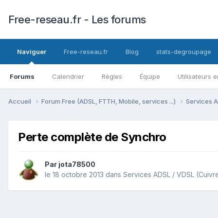
Free-reseau.fr - Les forums
Naviguer
Free-reseau.fr
Blog
stats-degroupage
Forums
Calendrier
Règles
Équipe
Utilisateurs e
Accueil
Forum Free (ADSL, FTTH, Mobile, services ...)
Services A
Perte complète de Synchro
Par
jota78500
le 18 octobre 2013
dans
Services ADSL / VDSL (Cuivr