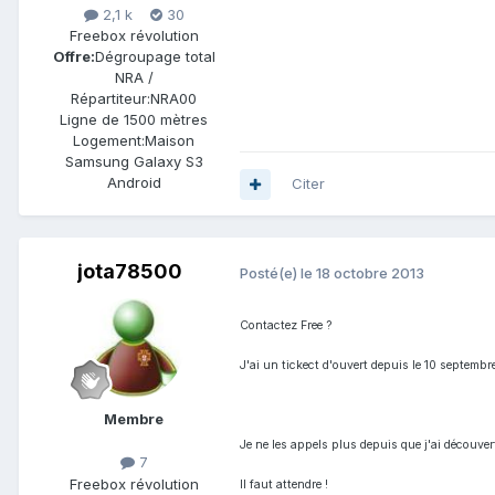
2,1 k
30
Freebox révolution
Offre:
Dégroupage total
NRA /
Répartiteur:
NRA00
Ligne de
1500 mètres
Logement:
Maison
Samsung Galaxy S3
Android
Citer
jota78500
Posté(e)
le 18 octobre 2013
Contactez Free ?
J'ai un tickect d'ouvert depuis le 10 septembre
Membre
Je ne les appels plus depuis que j'ai découvert
7
Freebox révolution
Il faut attendre !