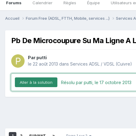
Forums
Calendrier
Règles
Équipe
Utilisateurs e
Accueil
Forum Free (ADSL, FTTH, Mobile, services ...)
Services A
Pb De Microcoupure Su Ma Ligne A L
Par
putti
le 22 août 2013
dans
Services ADSL / VDSL (Cuivre)
Résolu par putti,
le 17 octobre 2013
Aller à la solution
1
2
SUIVANT
Page 1 sur 2