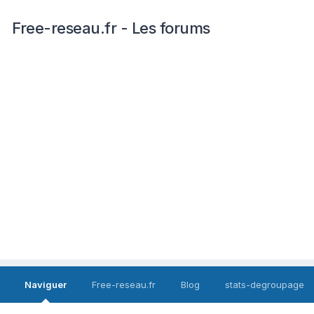
Free-reseau.fr - Les forums
Naviguer
Free-reseau.fr
Blog
stats-degroupage