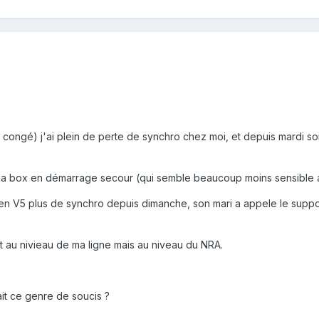
 congé) j'ai plein de perte de synchro chez moi, et depuis mardi s
is la box en démarrage secour (qui semble beaucoup moins sensible 
60 en V5 plus de synchro depuis dimanche, son mari a appele le su
t au nivieau de ma ligne mais au niveau du NRA.
it ce genre de soucis ?