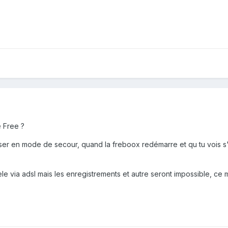
é Free ?
sser en mode de secour, quand la freboox redémarre et qu tu vois s'a
tele via adsl mais les enregistrements et autre seront impossible, c