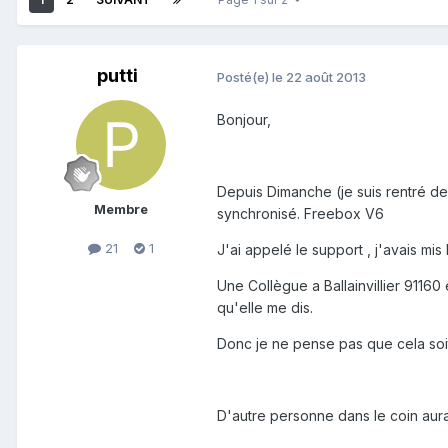
putti
Posté(e)
le 22 août 2013
Bonjour,
Depuis Dimanche (je suis rentré de
Membre
synchronisé. Freebox V6
21
1
J'ai appelé le support , j'avais m
Une Collègue a Ballainvillier 911
qu'elle me dis.
Donc je ne pense pas que cela soi
D'autre personne dans le coin aura