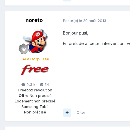
noreto
Posté(e)
le 29 août 2013
Bonjour putti,
En prélude à cette intervention, 
SAV Corp Free
9,3 k
54
Freebox révolution
Offre:
Non précisé
Logement:
non précisé
Samsung Tab4
Non précisé
Citer