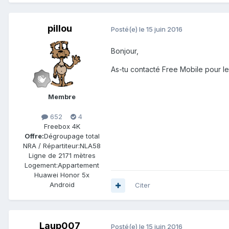
pillou
Posté(e)
le 15 juin 2016
Bonjour,
As-tu contacté Free Mobile pour le s
Membre
652
4
Freebox 4K
Offre:
Dégroupage total
NRA / Répartiteur:
NLA58
Ligne de
2171 mètres
Logement:
Appartement
Huawei Honor 5x
Android
Citer
Laup007
Posté(e)
le 15 juin 2016