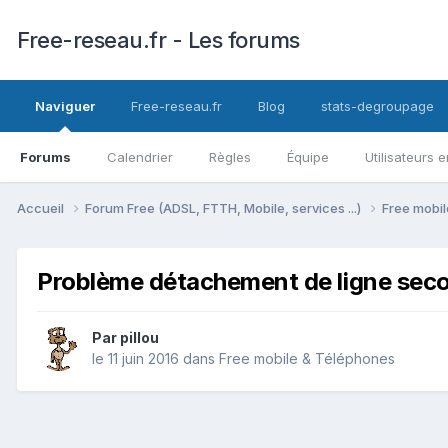
Free-reseau.fr - Les forums
Naviguer
Free-reseau.fr
Blog
stats-degroupage
Forums
Calendrier
Règles
Équipe
Utilisateurs e
Accueil
Forum Free (ADSL, FTTH, Mobile, services ...)
Free mobi
Problème détachement de ligne seco
Par
pillou
le 11 juin 2016
dans
Free mobile & Téléphones