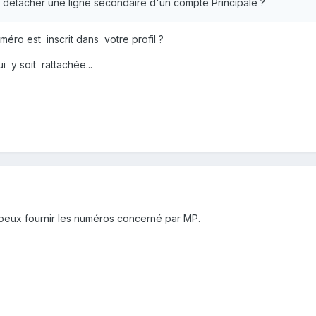
à détacher une ligne secondaire d'un compte Principale ?
éro est inscrit dans votre profil ?
 y soit rattachée...
je peux fournir les numéros concerné par MP.