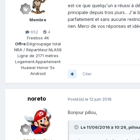
est-ce que quelqu'un a réussi à dé
principale depuis trois jours... J'a
parfaitement et sans aucune restric
Membre
rien. Merci de vos réponses et idé
652
4
Freebox 4K
Offre:
Dégroupage total
NRA / Répartiteur:
NLA58
Ligne de
2171 mètres
Logement:
Appartement
Huawei Honor 5x
Android
Citer
noreto
Posté(e)
le 12 juin 2016
Bonjour pillou,
Le 11/06/2016 à 10:26,
pillou