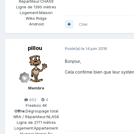
Répartiteur:
CHA59
Ligne de
1390 mètres
Logement:
Maison
Wiko Ridge
Android
Citer
pillou
Posté(e)
le 14 juin 2016
Bonjour,
Cela confirme bien que leur systèm
Membre
652
4
Freebox 4K
Offre:
Dégroupage total
NRA / Répartiteur:
NLA58
Ligne de
2171 mètres
Logement:
Appartement
Huawei Honor 5x