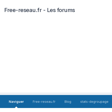
Free-reseau.fr - Les forums
Naviguer
Free-reseau.fr
Blog
stats-degroupage