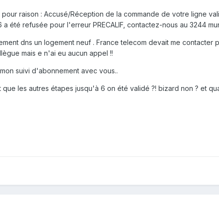
e 3 pour raison : Accusé/Réception de la commande de votre ligne v
16 a été refusée pour l'erreur PRECALIF, contactez-nous au 3244 muni
nt dns un logement neuf . France telecom devait me contacter pour 
lègue mais e n'ai eu aucun appel !!
r mon suivi d'abonnement avec vous..
ue les autres étapes jusqu'à 6 on été validé ?! bizard non ? et quand