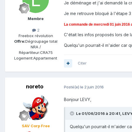
Je déménage et j'ai demandé la créa
Je me retrouve bloqué à l'étape 3
Membre
La commande de mercredi 01 juin 2016 a
2
C'était les infos proposés lors de
Freebox révolution
Offre:
Dégroupage total
Quelqu'un pourrait-il m'aider car 
NRA /
Répartiteur:
CRA75
Logement:
Appartement
Citer
noreto
Posté(e)
le 2 juin 2016
Bonjour LEVY,
Le 01/06/2016 à 20:41,
LEV
SAV Corp Free
Quelqu'un pourrait-il m'aider c