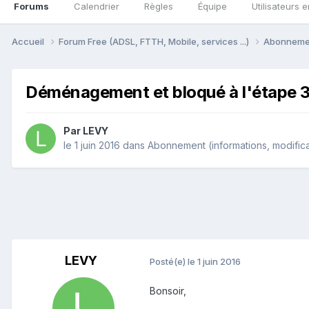
Forums
Calendrier
Règles
Équipe
Utilisateurs e
Accueil
Forum Free (ADSL, FTTH, Mobile, services ...)
Abonnement
Déménagement et bloqué à l'étape 
Par
LEVY
le 1 juin 2016
dans
Abonnement (informations, modificati
LEVY
Posté(e)
le 1 juin 2016
Bonsoir,