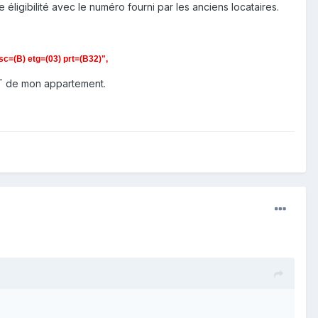
éligibilité avec le numéro fourni par les anciens locataires.
c=(B) etg=(03) prt=(B32)",
 FT de mon appartement.