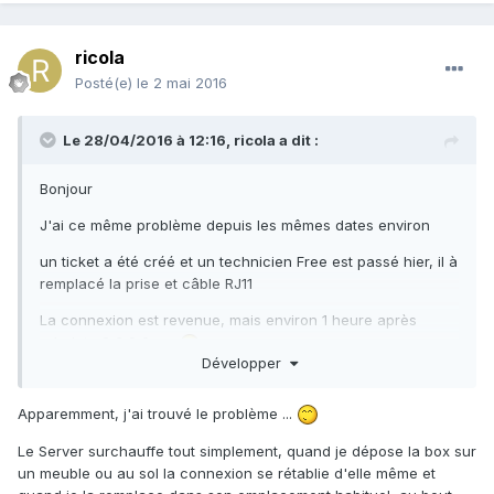
ricola
Posté(e)
le 2 mai 2016
Le 28/04/2016 à 12:16,
ricola
a dit :
Bonjour
J'ai ce même problème depuis les mêmes dates environ
un ticket a été créé et un technicien Free est passé hier, il à
remplacé la prise et câble RJ11
La connexion est revenue, mais environ 1 heure après
rebelote 2,3,2,3 ....
Développer
Bizarrement, dans le suivi du ticket le passage du tech à
disparu
Apparemment, j'ai trouvé le problème ...
J'ai pu lire ici et la qu'un simple faux contact dans une prise
Le Server surchauffe tout simplement, quand je dépose la box sur
ou câble téléphonique pouvait causer ce problème (coup
un meuble ou au sol la connexion se rétablie d'elle même et
de pied, d'aspirateur, le chat, ... )