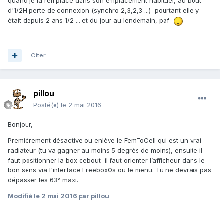
quand je la remplace dans son emplacement habituel, au bout
d'1/2H perte de connexion (synchro 2,3,2,3 ...) pourtant elle y
Ce soir je test sur ma seconde prise et éventuellement chez
était depuis 2 ans 1/2 ... et du jour au lendemain, paf
un ami qui a une Freebox pour être fixé
Citer
pillou
Posté(e)
le 2 mai 2016
Bonjour,
Premièrement désactive ou enlève le FemToCell qui est un vrai
radiateur (tu va gagner au moins 5 degrés de moins), ensuite il
faut positionner la box debout il faut orienter l’afficheur dans le
bon sens via l'interface FreeboxOs ou le menu. Tu ne devrais pas
dépasser les 63° maxi.
Modifié
le 2 mai 2016
par pillou