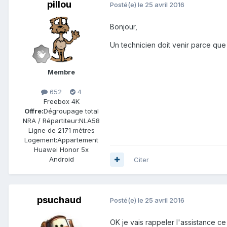
pillou
Posté(e)
le 25 avril 2016
Bonjour,
Un technicien doit venir parce qu
Membre
652
4
Freebox 4K
Offre:
Dégroupage total
NRA / Répartiteur:
NLA58
Ligne de
2171 mètres
Logement:
Appartement
Huawei Honor 5x
Android
Citer
psuchaud
Posté(e)
le 25 avril 2016
OK je vais rappeler l'assistance ce 