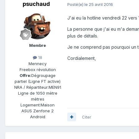
psuchaud
Posté(e)
le 25 avril 2016
J'ai eu la hotline vendredi 22 vers 
La personne que j'ai eu m'a demand
plus de détails.
Membre
Je ne comprend pas pourquoi un tec
18
Cordialement,
Mennecy
Freebox révolution
Offre:
Dégroupage
partiel (Ligne FT active)
NRA / Répartiteur:
MEN91
Ligne de
1050 mètre
mètres
Logement:
Maison
ASUS Zenfone 2
Android
Citer