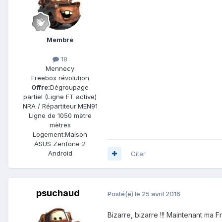
Membre
18
Mennecy
Freebox révolution
Offre:
Dégroupage
partiel (Ligne FT active)
NRA / Répartiteur:
MEN91
Ligne de
1050 mètre
mètres
Logement:
Maison
ASUS Zenfone 2
Android
Citer
psuchaud
Posté(e)
le 25 avril 2016
Bizarre, bizarre !!! Maintenant ma 