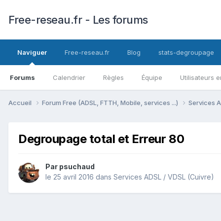
Free-reseau.fr - Les forums
Naviguer
Free-reseau.fr
Blog
stats-degroupage
Forums
Calendrier
Règles
Équipe
Utilisateurs e
Accueil
Forum Free (ADSL, FTTH, Mobile, services ...)
Services A
Degroupage total et Erreur 80
Par
psuchaud
le 25 avril 2016
dans
Services ADSL / VDSL (Cuivre)