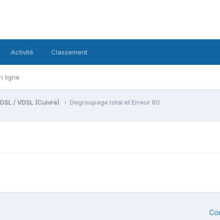
Activité
Classement
n ligne
DSL / VDSL (Cuivre)
Degroupage total et Erreur 80
Co