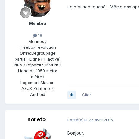
Je n'ai rien touché... Même pas app
Membre
18
Mennecy
Freebox révolution
Offre:
Dégroupage
partiel (Ligne FT active)
NRA / Répartiteur:
MEN91
Ligne de
1050 mètre
mètres
Logement:
Maison
ASUS Zenfone 2
Android
Citer
noreto
Posté(e)
le 26 avril 2016
Bonjour,