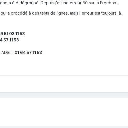
gne a été dégroupé. Depuis j'ai une erreur 80 sur la Freebox.
e qui a procédé à des tests de lignes, mais l'erreur est toujours là.
9 51 03 11 53
4 57 11 53
e ADSL :
01 64 57 11 53