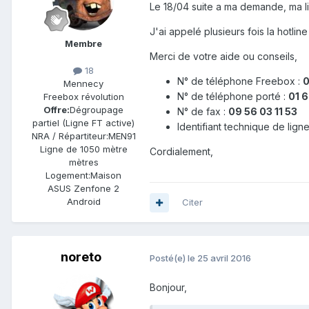
Le 18/04 suite a ma demande, ma li
J'ai appelé plusieurs fois la hotlin
Membre
Merci de votre aide ou conseils,
18
N° de téléphone Freebox :
0
Mennecy
N° de téléphone porté :
01 6
Freebox révolution
Offre:
Dégroupage
N° de fax :
09 56 03 11 53
partiel (Ligne FT active)
Identifiant technique de lign
NRA / Répartiteur:
MEN91
Ligne de
1050 mètre
Cordialement,
mètres
Logement:
Maison
ASUS Zenfone 2
Android
Citer
noreto
Posté(e)
le 25 avril 2016
Bonjour,