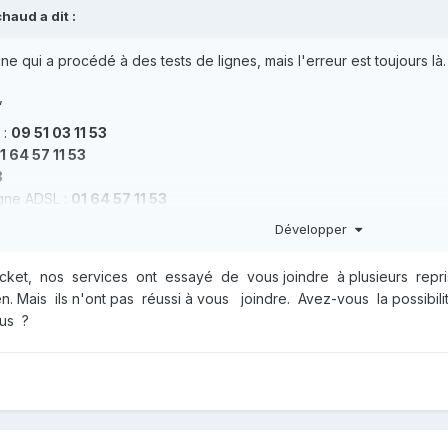
chaud
a dit :
line qui a procédé à des tests de lignes, mais l'erreur est toujours là.
,
 :
09 51 03 11 53
1 64 57 11 53
3
igne ADSL :
01 64 57 11 53
Développer
cket, nos services ont essayé de vous joindre à plusieurs reprises
n. Mais ils n'ont pas réussi à vous joindre. Avez-vous la possibi
ous ?