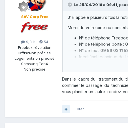
Le 25/04/2016 à 09:41,
psu
SAV Corp Free
J'ai appelé plusieurs fois la hot
Merci de votre aide ou conseils
N° de téléphone Freebox
9,3 k
54
N° de téléphone porté :
0
Freebox révolution
N° de fax :
09 56 03 11 5
Offre:
Non précisé
Identifiant technique de l
Logement:
non précisé
Samsung Tab4
Non précisé
Dans le cadre du traitement du ti
confirmer le passage du technicie
vous planifier un autre rendez-v
Citer