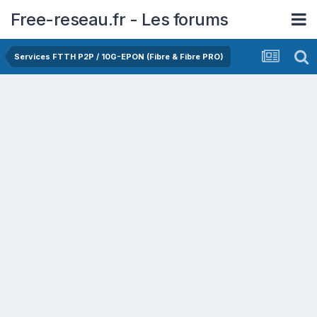
Free-reseau.fr - Les forums
Services FTTH P2P / 10G-EPON (Fibre & Fibre PRO)