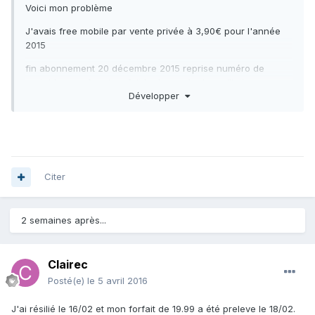
Voici mon problème
J'avais free mobile par vente privée à 3,90€ pour l'année
2015
fin abonnement 20 décembre 2015 reprise numéro de
portable par sfr qui on fait la demande de resiliation
Développer
Changement le 21 décembre 2015 donc abonnement
terminée mais facturaction à 20,90€
Compte internet supprimé au 20 dec donc aucune
possibilité de contester
Citer
Je viens de recevoir un courrier d'une société de
recouvrement me demandant de régler la somme de
20,90€.
2 semaines après...
Pouvez vous faire quelque chose avant que je demande à
UFC de prendre en charge ce problème qui concerne un
problème de facturation
Clairec
Posté(e)
le 5 avril 2016
Merci pour la reponse
Il me faudrais la dernière facture avec les détails de
J'ai résilié le 16/02 et mon forfait de 19.99 a été preleve le 18/02.