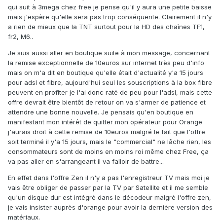
qui suit à 3mega chez free je pense qu'il y aura une petite baisse
mais j'espère qu'elle sera pas trop conséquente. Clairement il n'y
a rien de mieux que la TNT surtout pour la HD des chaînes TF1,
fr2, M6..
Je suis aussi aller en boutique suite à mon message, concernant
la remise exceptionnelle de 10euros sur internet très peu d'info
mais on m'a dit en boutique qu'elle était d'actualité y'a 15 jours
pour adsl et fibre, aujourd'hui seul les souscriptions à la box fibre
peuvent en profiter je l'ai donc raté de peu pour l'adsl, mais cette
offre devrait être bientôt de retour on va s'armer de patience et
attendre une bonne nouvelle. Je pensais qu'en boutique en
manifestant mon intérêt de quitter mon opérateur pour Orange
j'aurais droit à cette remise de 10euros malgré le fait que l'offre
soit terminé il y'a 15 jours, mais le "commercial" ne lâche rien, les
consommateurs sont de moins en moins roi même chez Free, ça
va pas aller en s'arrangeant il va falloir de battre...
En effet dans l'offre Zen il n'y a pas l'enregistreur TV mais moi je
vais être obliger de passer par la TV par Satellite et il me semble
qu'un disque dur est intégré dans le décodeur malgré l'offre zen,
je vais insister auprès d'orange pour avoir la dernière version des
matériaux.