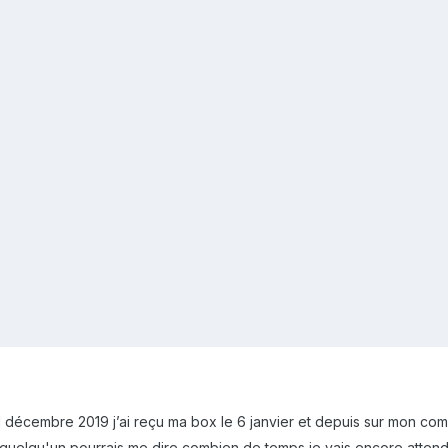
31 décembre 2019 j’ai reçu ma box le 6 janvier et depuis sur mon com
quelqu'un pourrais me dire combien de temps je vais encore atten