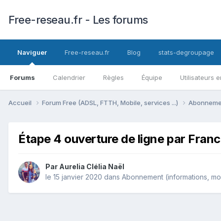
Free-reseau.fr - Les forums
Naviguer
Free-reseau.fr
Blog
stats-degroupage
Forums
Calendrier
Règles
Équipe
Utilisateurs e
Accueil
Forum Free (ADSL, FTTH, Mobile, services ...)
Abonnement
Étape 4 ouverture de ligne par Fran
Par
Aurelia Clélia Naël
le 15 janvier 2020
dans
Abonnement (informations, modi