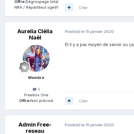
Offre:
Dégroupage total
NRA / Répartiteur:
sge91
Citer
Aurelia Clélia
Posté(e)
le 15 janvier 2020
Naël
Et il y a pas moyen de savoir ou ça
Membre
3
Freebox One
Offre:
Non précisé
Citer
Admin Free-
Posté(e)
le 15 janvier 2020
reseau