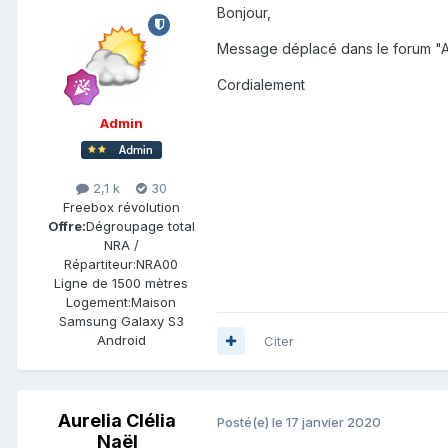
Bonjour,
Message déplacé dans le forum "Ab
Cordialement
Admin
2,1 k
30
Freebox révolution
Offre:
Dégroupage total
NRA /
Répartiteur:
NRA00
Ligne de
1500 mètres
Logement:
Maison
Samsung Galaxy S3
Android
Citer
Aurelia Clélia
Posté(e)
le 17 janvier 2020
Naël