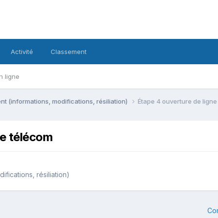
Activité
Classement
n ligne
 (informations, modifications, résiliation)
Étape 4 ouverture de lign
ce télécom
fications, résiliation)
Co