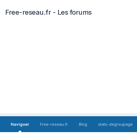
Free-reseau.fr - Les forums
Naviguer
Free-reseau.fr
Blog
stats-degroupage