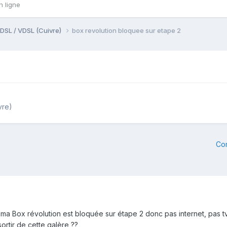
n ligne
DSL / VDSL (Cuivre)
box revolution bloquee sur etape 2
vre)
Co
 ma Box révolution est bloquée sur étape 2 donc pas internet, pas tv
sortir de cette galère ??