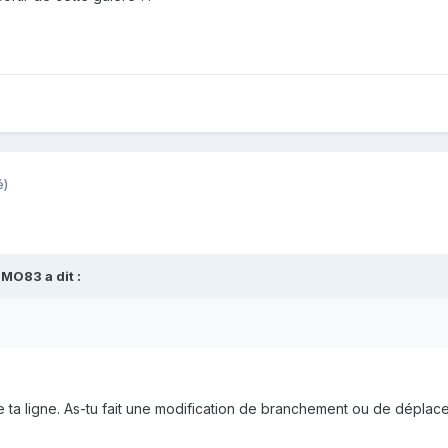
é)
MMO83
a dit :
e ta ligne. As-tu fait une modification de branchement ou de dépla