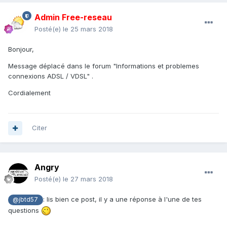
Admin Free-reseau
Posté(e)
le 25 mars 2018
Bonjour,
Message déplacé dans le forum "Informations et problemes
connexions ADSL / VDSL" .
Cordialement
Citer
Angry
Posté(e)
le 27 mars 2018
: lis bien ce post, il y a une réponse à l'une de tes
@jbtd57
questions