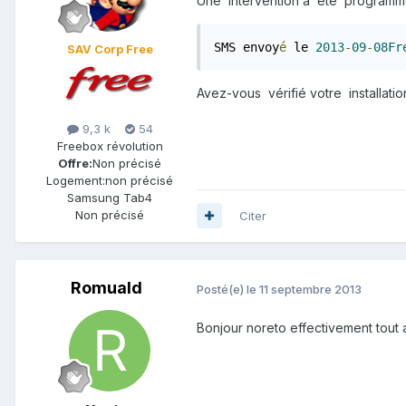
Une intervention a été program
SMS envoy
é
 le 
2013
-
09
-
08Fr
SAV Corp Free
Avez-vous vérifié votre installati
9,3 k
54
Freebox révolution
Offre:
Non précisé
Logement:
non précisé
Samsung Tab4
Non précisé
Citer
Romuald
Posté(e)
le 11 septembre 2013
Bonjour noreto effectivement tout a