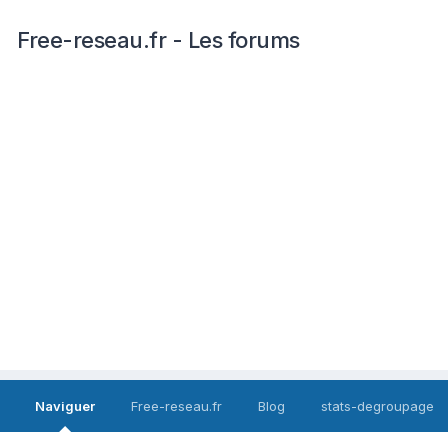
Free-reseau.fr - Les forums
Naviguer
Free-reseau.fr
Blog
stats-degroupage