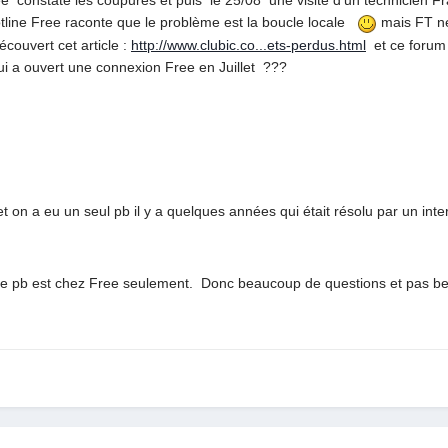
ree constate les coupures et puis le 25/08 une visite d'un technicien 
otline Free raconte que le problème est la boucle locale
mais FT ne 
écouvert cet article :
http://www.clubic.co...ets-perdus.html
et ce forum 
ui a ouvert une connexion Free en Juillet ???
 on a eu un seul pb il y a quelques années qui était résolu par un inte
 le pb est chez Free seulement. Donc beaucoup de questions et pas bea