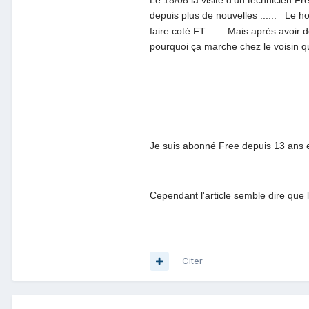
Le 18/08 la visite d'un technicien F
depuis plus de nouvelles ...... Le h
faire coté FT ..... Mais après avoir d
pourquoi ça marche chez le voisin q
Je suis abonné Free depuis 13 ans et
Cependant l'article semble dire que
Citer