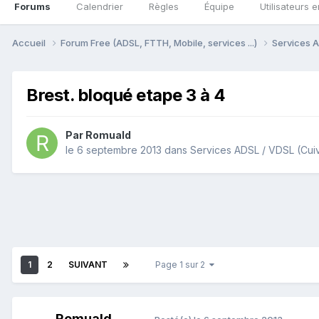
Forums
Calendrier
Règles
Équipe
Utilisateurs e
Accueil
Forum Free (ADSL, FTTH, Mobile, services ...)
Services A
Brest. bloqué etape 3 à 4
Par
Romuald
le 6 septembre 2013
dans
Services ADSL / VDSL (Cui
1
2
SUIVANT
Page 1 sur 2
Romuald