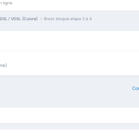
n ligne
DSL / VDSL (Cuivre)
Brest. bloqué etape 3 à 4
vre)
Co