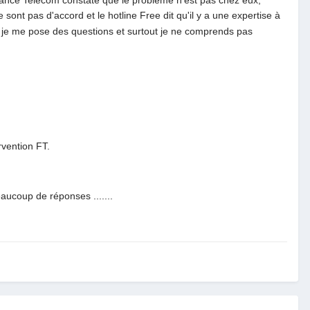
France Telecom constate que le problème n'est pas chez eux,
sont pas d'accord et le hotline Free dit qu'il y a une expertise à
je me pose des questions et surtout je ne comprends pas
rvention FT.
ucoup de réponses .......