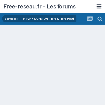
Free-reseau.fr - Les forums
Services FTTH P2P / 10G-EPON (Fibre & Fibre PRO)