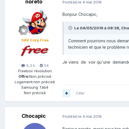
noreto
Posté(e)
le 4 mai 2016
Bonjour Chocapic,
Le 04/05/2016 à 08:38,
Cho
SAV Corp Free
Comment pourrions nous demander
technicien et que le problème ne
Je viens de voir qu'une demande 
9,3 k
54
Freebox révolution
Offre:
Non précisé
Logement:
non précisé
Samsung Tab4
Non précisé
Citer
Chocapic
Posté(e)
le 4 mai 2016
Bonjour noreto, merci pour ton ai