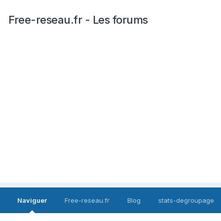
Free-reseau.fr - Les forums
Naviguer
Free-reseau.fr
Blog
stats-degroupage