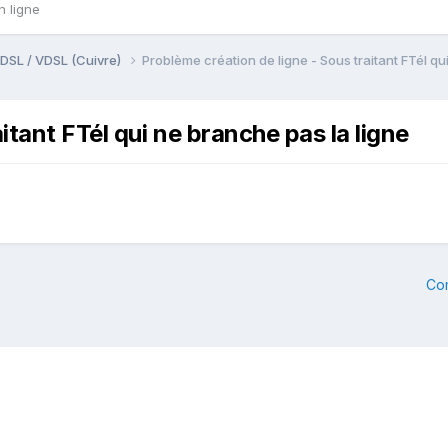
n ligne
DSL / VDSL (Cuivre)
Problème création de ligne - Sous traitant FTél qu
itant FTél qui ne branche pas la ligne
Co