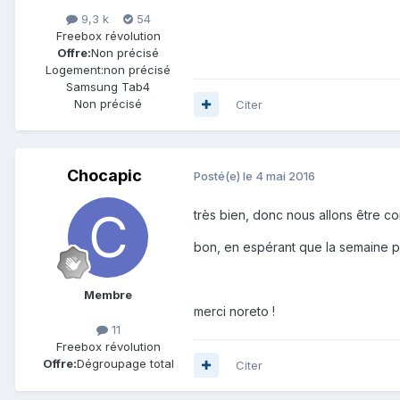
9,3 k
54
Freebox révolution
Offre:
Non précisé
Logement:
non précisé
Samsung Tab4
Non précisé
Citer
Chocapic
Posté(e)
le 4 mai 2016
très bien, donc nous allons être c
bon, en espérant que la semaine p
Membre
merci noreto !
11
Freebox révolution
Offre:
Dégroupage total
Citer