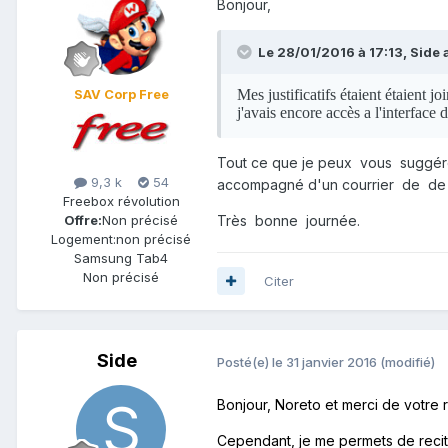
Bonjour,
Le 28/01/2016 à 17:13,
Side
a
SAV Corp Free
Mes justificatifs étaient étaient j
j'avais encore accès a l'interfac
Tout ce que je peux vous suggérer
9,3 k
54
accompagné d'un courrier de de r
Freebox révolution
Très bonne journée.
Offre:
Non précisé
Logement:
non précisé
Samsung Tab4
Non précisé
Citer
Side
Posté(e)
le 31 janvier 2016
(modifié)
Bonjour, Noreto et merci de votre 
Cependant, je me permets de recit