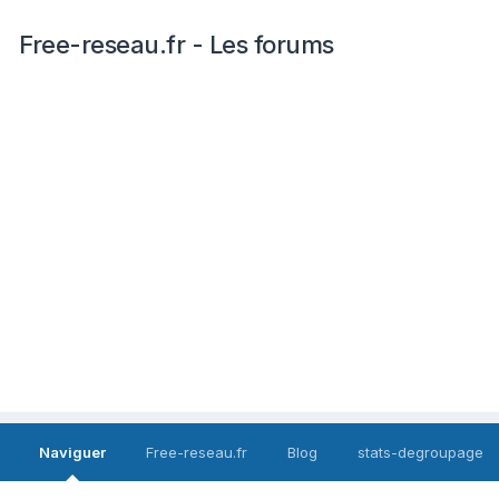
Free-reseau.fr - Les forums
Naviguer
Free-reseau.fr
Blog
stats-degroupage