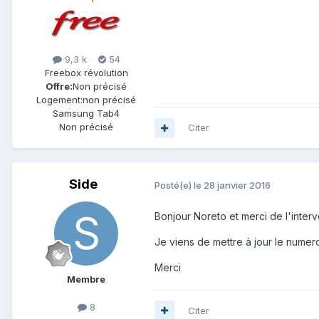
9,3 k
54
Freebox révolution
Offre:
Non précisé
Logement:
non précisé
Samsung Tab4
Non précisé
Citer
Side
Posté(e)
le 28 janvier 2016
Bonjour Noreto et merci de l'interv
Je viens de mettre à jour le numer
Merci
Membre
8
Citer