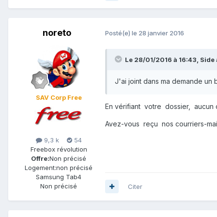
noreto
Posté(e)
le 28 janvier 2016
Le 28/01/2016 à 16:43,
Side
J'ai joint dans ma demande un ba
SAV Corp Free
En vérifiant votre dossier, aucun
Avez-vous reçu nos courriers-mail
9,3 k
54
Freebox révolution
Offre:
Non précisé
Logement:
non précisé
Samsung Tab4
Non précisé
Citer