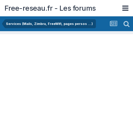
Free-reseau.fr - Les forums
Services (Mails, Zimbra, FreeWifi, pages persos ...)