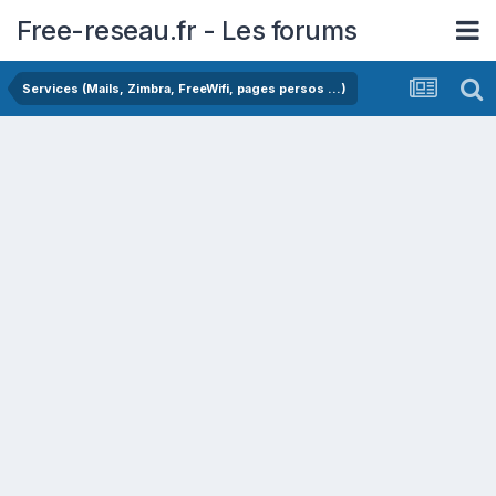
Free-reseau.fr - Les forums
Services (Mails, Zimbra, FreeWifi, pages persos ...)