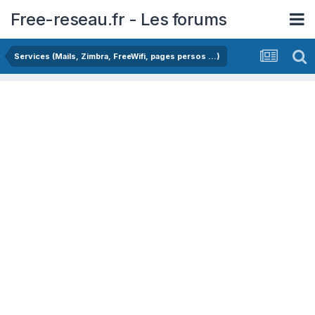
Free-reseau.fr - Les forums
Services (Mails, Zimbra, FreeWifi, pages persos ...)