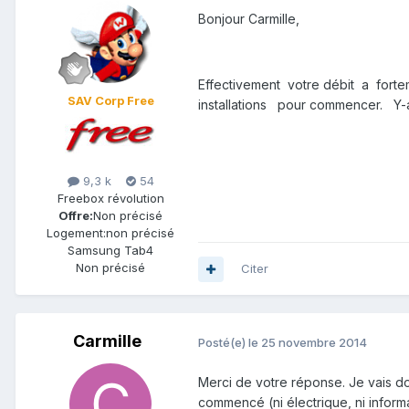
Bonjour Carmille,
Effectivement votre débit a for
SAV Corp Free
installations pour commencer. Y-a
9,3 k
54
Freebox révolution
Offre:
Non précisé
Logement:
non précisé
Samsung Tab4
Non précisé
Citer
Carmille
Posté(e)
le 25 novembre 2014
Merci de votre réponse. Je vais do
commencé (ni électrique, ni inform