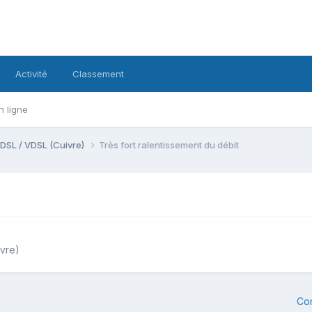
Activité
Classement
n ligne
DSL / VDSL (Cuivre)
Très fort ralentissement du débit
vre)
Co