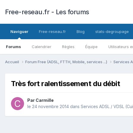
Free-reseau.fr - Les forums
Naviguer
Free-reseau.fr
Blog
stats-degroupage
Forums
Calendrier
Règles
Équipe
Utilisateurs e
Accueil
Forum Free (ADSL, FTTH, Mobile, services ...)
Services A
Très fort ralentissement du débit
Par
Carmille
le 24 novembre 2014
dans
Services ADSL / VDSL (Cui