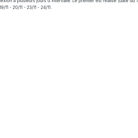
exion à plusieurs jours d'intervalle. Le premier est réalisé (daté du
9/11 - 20/11 - 23/11 - 24/11.