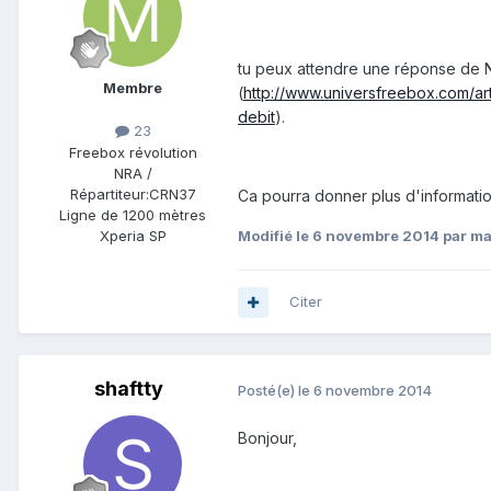
tu peux attendre une réponse de N
Membre
(
http://www.universfreebox.com/a
debit
).
23
Freebox révolution
NRA /
Répartiteur:
CRN37
Ca pourra donner plus d'informatio
Ligne de
1200 mètres
Xperia SP
Modifié
le 6 novembre 2014
par m
Citer
shaftty
Posté(e)
le 6 novembre 2014
Bonjour,