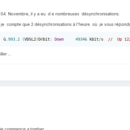
 04 Novembre, il y a eu d e nombreuses désynchronisations.
, je compte que 2 désynchronisations à l'heure où je vous répond
  G
.
993.2
(
VDSL2
)
D
é
bit
:
Down
49346
 kbit
/
s  
//  Up 12
er ...
uie commence a tomber ...