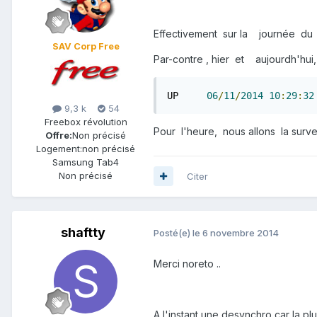
Effectivement sur la journée du
SAV Corp Free
Par-contre , hier et aujourdh'hui
UP     
06
/
11
/
2014
10
:
29
:
32
9,3 k
54
Freebox révolution
Pour l'heure, nous allons la surveill
Offre:
Non précisé
Logement:
non précisé
Samsung Tab4
Non précisé
Citer
shaftty
Posté(e)
le 6 novembre 2014
Merci noreto ..
A l'instant une desynchro car la pl