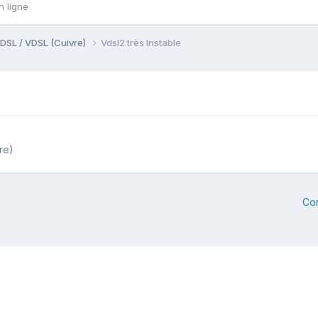
n ligne
DSL / VDSL (Cuivre)
Vdsl2 très Instable
re)
Co