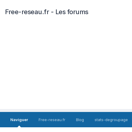
Free-reseau.fr - Les forums
Naviguer
Free-reseau.fr
Blog
stats-degroupage