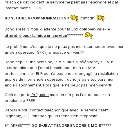
raison de cet incident
le service ne peut pas répondre
et par
internet même TOPO
BONJOUR LA COMMUNICATION
!!!
:thmbdn:
Donc aprés 3 mois d'attente pour la Box
combien vais-je
attendre pour la mise en service
????????
Le problème, c'est que je ne peux pas me reconnecter avec mon
anvien opérateur SFR (j'ai essayé en vain!)?
Donc depuis une semaine, je n'ai plus ni téléphone, ni Tv, ni
Internet alors que j'en ai besoin pour mon activité
professionnelle! Et Free n'a pas encore engagé la résialiation
auprés de mon ancien opérateur, donc je paie toujours mon
ancien abonnement alors que je ne peux pas m'en servir!!!!!
Celà me porte
Préjudice
mais ça n'a pas l'air de poser un
problème à FREE...
Depuis lundi (contact téléphonique avec le service client
joignable, lui!) j'attends qu'un technicien m'appelle....
ET APRES????
DOIS-JE ATTENDRE ENCORE 3 MOIS
?????