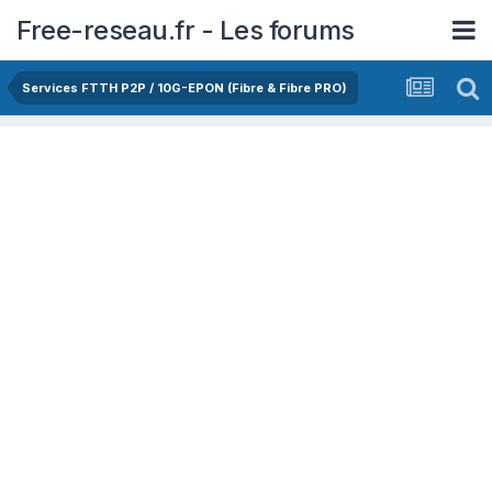
Free-reseau.fr - Les forums
Services FTTH P2P / 10G-EPON (Fibre & Fibre PRO)