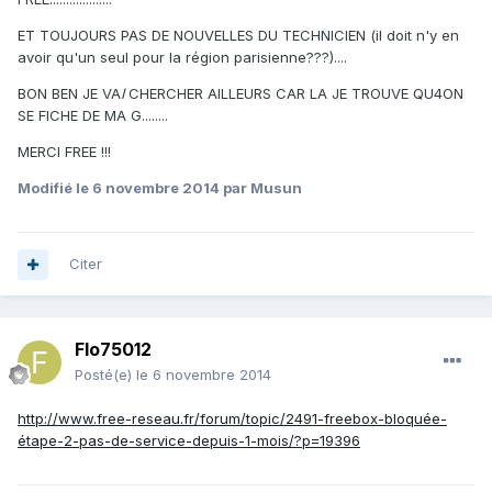
ET TOUJOURS PAS DE NOUVELLES DU TECHNICIEN (il doit n'y en
avoir qu'un seul pour la région parisienne???)....
BON BEN JE VA
I
CHERCHER AILLEURS CAR LA JE TROUVE QU4ON
SE FICHE DE MA G........
MERCI FREE !!!
Modifié
le 6 novembre 2014
par Musun
Citer
Flo75012
Posté(e)
le 6 novembre 2014
http://www.free-reseau.fr/forum/topic/2491-freebox-bloquée-
étape-2-pas-de-service-depuis-1-mois/?p=19396