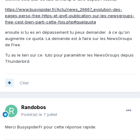
https://www.busyspider.fr/Actu/news_26667_evolution-des-
pages-perso-free-https-et-ipv6-publication-sur-les-newsgroups-
free-cest-bien-parti-cette-fois.php#quelquota
ensuite si tu es en dépassement tu peux demander à ce qu'on
augmente ce quota. La demande est à faire sur les NewsGroups
de Free.
Tu as le lien sur ce tuto pour paramétrer les NewsGroups depuis
Thunderbird
Citer
Randobos
Posté(e)
le 7 juillet
Merci BusyspiderFr pour cette réponse rapide.