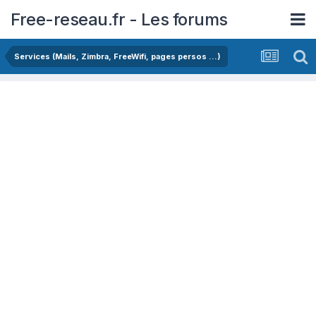
Free-reseau.fr - Les forums
Services (Mails, Zimbra, FreeWifi, pages persos ...)