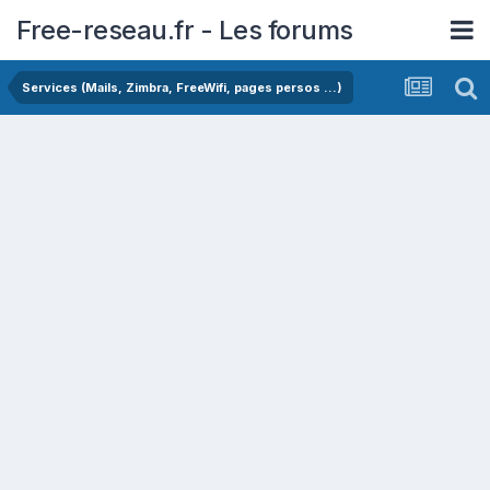
Free-reseau.fr - Les forums
Services (Mails, Zimbra, FreeWifi, pages persos ...)