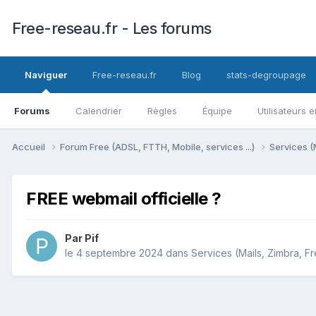
Free-reseau.fr - Les forums
Naviguer
Free-reseau.fr
Blog
stats-degroupage
Forums
Calendrier
Règles
Équipe
Utilisateurs e
Accueil
Forum Free (ADSL, FTTH, Mobile, services ...)
Services (
FREE webmail officielle ?
Par
Pif
le 4 septembre 2024
dans
Services (Mails, Zimbra, Fr