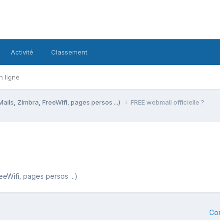
Activité
Classement
n ligne
Mails, Zimbra, FreeWifi, pages persos ...)
FREE webmail officielle ?
eeWifi, pages persos ...)
Co