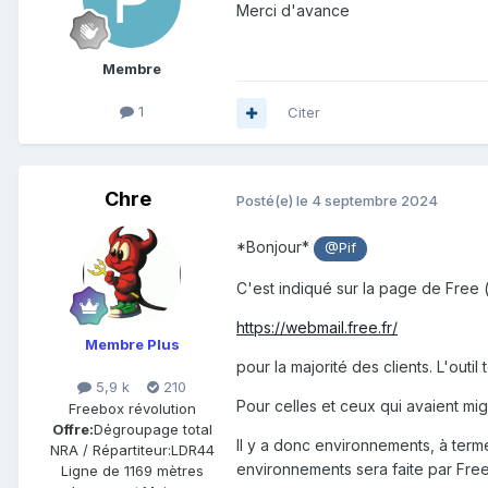
Merci d'avance
Membre
1
Citer
Chre
Posté(e)
le 4 septembre 2024
*Bonjour*
@Pif
C'est indiqué sur la page de Free
https://webmail.free.fr/
Membre Plus
pour la majorité des clients. L'out
5,9 k
210
Pour celles et ceux qui avaient mi
Freebox révolution
Offre:
Dégroupage total
Il y a donc environnements, à terme
NRA / Répartiteur:
LDR44
environnements sera faite par Free 
Ligne de
1169 mètres