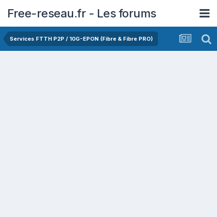
Free-reseau.fr - Les forums
Services FTTH P2P / 10G-EPON (Fibre & Fibre PRO)