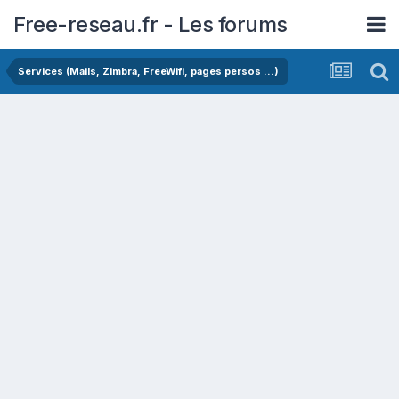
Free-reseau.fr - Les forums
Services (Mails, Zimbra, FreeWifi, pages persos ...)